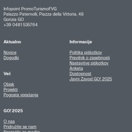
Infopoint PromoTurismoFVG
Palazzo Paternolli, Piazza della Vittoria, 48
Gorizia GO
+39 0481 535764
Aktualno
Informacije
Novice
Politika piškotkov
Dogodki
Pravilnik o zasebnosti
Nastavitve piškotkov
Anketa
Več
Dostopnost
Javni Zavod GO! 2025
Obisk
Projekti
Pogosta vprašanja
GO! 2025
O nas
Pridružite se nam