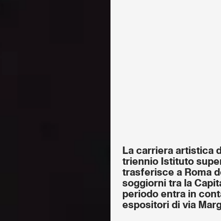
La carriera artistica 
triennio Istituto supe
trasferisce a Roma d
soggiorni tra la Capit
periodo entra in cont
espositori di via Marg