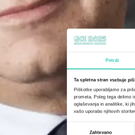
Potrdi
Ta spletna stran vsebuje pi
Piškotke uporabljamo za prila
prometa. Poleg tega delimo i
oglaševanja in analitike, ki j
vašo uporabo njihovih storite
Izbira
Zahtevano
soglasja