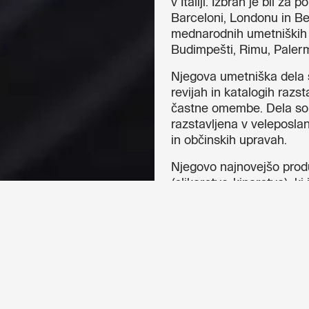
v Italiji. Izbran je bil z
Barceloni, Londonu in Be
mednarodnih umetniških n
Budimpešti, Rimu, Palerm
Njegova umetniška dela s
revijah in katalogih razst
častne omembe. Dela so del
razstavljena v veleposlan
in občinskih upravah.
Njegovo najnovejšo produk
(slikarstvo-kiparstvo), ki
Ta raziskava združuje ter
prevaja izbrane verze pe
klinopisnih znakov. Zgod
vir sodobnega ustvarjaln
Sodelovanje med Giorgio
neologizma »Pittapoesia« 