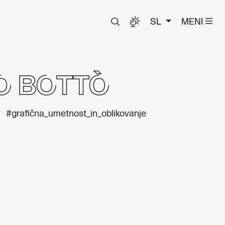
SL
MENI
o Bottò
#grafična_umetnost_in_oblikovanje