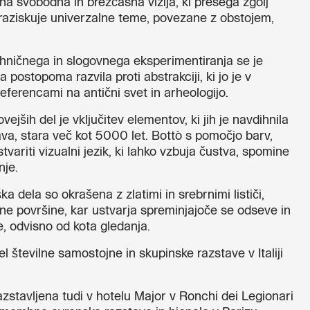
na svobodna in brezčasna vizija, ki presega zgolj
n raziskuje univerzalne teme, povezane z obstojem,
ničnega in slogovnega eksperimentiranja se je
postopoma razvila proti abstrakciji, ki jo je v
referencami na antični svet in arheologijo.
ejših del je vključitev elementov, ki jih je navdihnila
va, stara več kot 5000 let. Bottò s pomočjo barv,
stvariti vizualni jezik, ki lahko vzbuja čustva, spomine
nje.
a dela so okrašena z zlatimi in srebrnimi lističi,
ne površine, kar ustvarja spreminjajoče se odseve in
e, odvisno od kota gledanja.
mel številne samostojne in skupinske razstave v Italiji
zstavljena tudi v hotelu Major v Ronchi dei Legionari