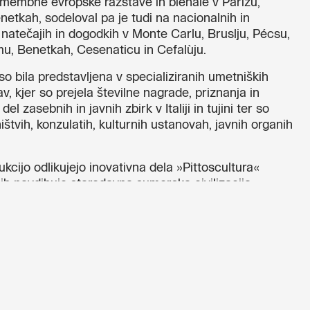
a pomembne evropske razstave in bienale v Parizu,
netkah, sodeloval pa je tudi na nacionalnih in
atečajih in dogodkih v Monte Carlu, Bruslju, Pécsu,
u, Benetkah, Cesenaticu in Cefalùju.
o bila predstavljena v specializiranih umetniških
av, kjer so prejela številne nagrade, priznanja in
 zasebnih in javnih zbirk v Italiji in tujini ter so
ištvih, konzulatih, kulturnih ustanovah, javnih organih
cijo odlikujejo inovativna dela »Pittoscultura«
 jih navdihuje starodavna sumerska civilizacija.
akoto, barve, zlato in srebro s poezijo ter vizualno
snika Pierpaola Freschija z uporabo sumerskih
ovina se tako iz arheološkega pričevanja spremeni v
ega navdiha.
m Bottòjem in Pierpaolom Freschijem je privedlo do
(Slikarstvo-Poezija), izvirne sinteze vizualne