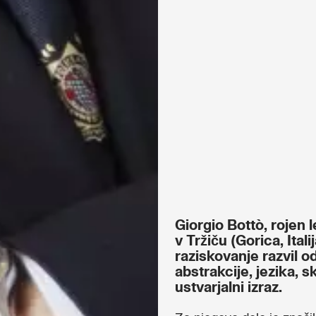
Giorgio Bottò, rojen le
v Tržiču (Gorica, Ita
raziskovanje razvil o
abstrakcije, jezika, s
ustvarjalni izraz.