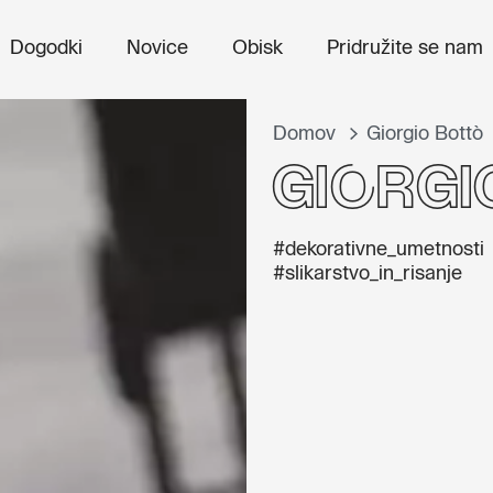
Dogodki
Novice
Obisk
Pridružite se nam
Domov
Giorgio Bottò
Giorgi
#dekorativne_umetnosti
#slikarstvo_in_risanje