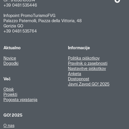
CF: 91036160314
+39 0481 535446
Infopoint PromoTurismoFVG
Palazzo Paternolli, Piazza della Vittoria, 48
Gorizia GO
+39 0481 535764
Aktualno
Informacije
Novice
Politika piškotkov
Dogodki
Pravilnik o zasebnosti
Nastavitve piškotkov
Anketa
Več
Dostopnost
Javni Zavod GO! 2025
Obisk
Projekti
Pogosta vprašanja
GO! 2025
O nas