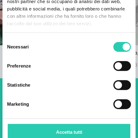
nostri partner che si occupano di analisi dei dati web,
pubblicità e social media, i quali potrebbero combinarle
con altre informazioni che ha fornito loro o che hanno
raccolto dal suo utilizzo dei loro servizi.
Selezione
Necessari
del
GO! 2025: musica al Festival Gusti di
Nova Gorica, 
consenso
Frontiera
Ravnikar
21/09/2023
07/09/2023
Preferenze
Statistiche
Non perderti i prossimi
eventi! Iscriviti alla
Marketing
newsletter di GO! 2025 per
scoprire tutte le nostre
Accetta tutti
iniziative.