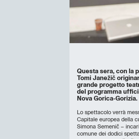
Questa sera, con la p
Tomi Janežič originar
grande progetto teatr
del programma uffici
Nova Gorica-Gorizia.
Lo spettacolo verrà mess
Capitale europea della cu
Simona Semenič – incarica
comune dei dodici spettac