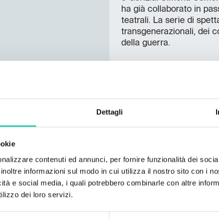
ha già collaborato in pa
teatrali. La serie di spett
transgenerazionali, dei c
della guerra.
“1978” sarà uno degli spe
Capitale Europea della 
Foto: Žiga Koritnik
Dettagli
ookie
nalizzare contenuti ed annunci, per fornire funzionalità dei socia
inoltre informazioni sul modo in cui utilizza il nostro sito con i 
icità e social media, i quali potrebbero combinarle con altre inform
lizzo dei loro servizi.