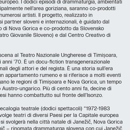
europeo. I dodici episodi di drammaturgia, ambientati
ncipalmente nell’area goriziana, saranno co-prodotti
umerosi artisti. Il progetto, realizzato in
i partner sloveni e internazionali, è guidato dal
o di Nova Gorica e co-prodotto da Slovensko
atro Giovanile Sloveno) e dal Centro Creativo di
 scena al Teatro Nazionale Ungherese di Timișoara,
i anni ’70. È un docu-fiction transgenerazionale
ali degli attori e del regista. È una storia sull’era
 un appartamento rumeno e si riferisce a molti eventi
egano le regioni di Timișoara e Nova Gorica, un tempo
Austro-ungarico. Più di cento anni fa, decine di
resi hanno combattutto sul fronte dell’Isonzo.
ecalogia teatrale (dodici spettacoli) “1972-1983
olge teatri di diversi Paesi per la Capitale europea
si svolgerà nella città natale di Janežič, Nova Gorica
ič – rinomata drammaturga slovena con cui Janežič