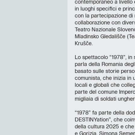
contemporaneo a livello 
in luoghi specifici e pri
con la partecipazione di n
collaborazione con divers
Teatro Nazionale Sloven
Mladinsko Gledališče (Te
Krušče.
Lo spettacolo “1978”, in
parla della Romania degl
basato sulle storie person
comunista, che inizia in
locali e globali che coll
parte del comune Impero 
migliaia di soldati unghe
“1978” fa parte della dod
DESTINYation”, che coinv
della cultura 2025 e che 
e Gorizia. Simona Semen