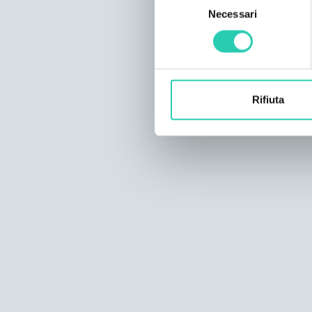
Necessari
del
consenso
Rifiuta