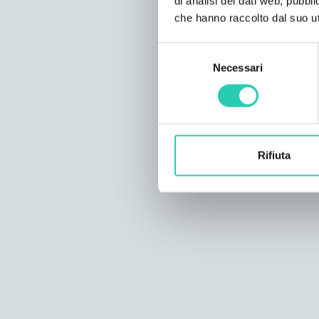
di analisi dei dati web, pubbl
che hanno raccolto dal suo uti
Selezione
Necessari
del
consenso
Rifiuta