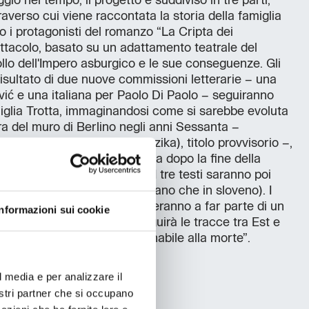
io nel tempo, il progetto è suddiviso in tre parti,
traverso cui viene raccontata la storia della famiglia
o i protagonisti del romanzo “La Cripta dei
ettacolo, basato su un adattamento teatrale del
ollo dell'Impero asburgico e le sue conseguenze. Gli
 risultato di due nuove commissioni letterarie – una
ić e una italiana per Paolo Di Paolo – seguiranno
iglia Trotta, immaginandosi come si sarebbe evoluta
ra del muro di Berlino negli anni Sessanta –
ta” (Iskanje izgubljenega jezika), titolo provvisorio –,
dei primi anni Novanta – “L'alba dopo la fine della
dovine), titolo provvisorio. I tre testi saranno poi
ammi e in un libro (sia in italiano che in sloveno). I
e evocate da quest’ultimo entreranno a far parte di un
Informazioni sui cookie
tamente realizzato, che seguirà le tracce tra Est e
 semi-sconosciuta Europa “inabile alla morte”.
l media e per analizzare il
nostri partner che si occupano