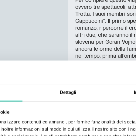
Per compiere questo viagg
ovvero tre spettacoli, at
Trotta. I suoi membri son
Cappuccini”. Il primo sp
romanzo, ripercorre il cr
altri due, che saranno il
slovena per Goran Vojnov
ancora le orme della fam
nel tempo: prima all’omb
“Cercando la lingua perdu
poi nell’estasi illusoria 
storia” (Zora po koncu zgo
trasformati in tre radiodr
temi, i luoghi e le stori
Dettagli
film documentario apposi
Ovest di questa sorta di
ookie
nalizzare contenuti ed annunci, per fornire funzionalità dei socia
inoltre informazioni sul modo in cui utilizza il nostro sito con i 