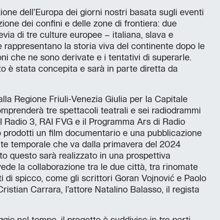
zione dell’Europa dei giorni nostri basata sugli eventi
azione dei confini e delle zone di frontiera: due
evia di tre culture europee – italiana, slava e
rappresentano la storia viva del continente dopo le
oni che ne sono derivate e i tentativi di superarle.
to è stata concepita e sarà in parte diretta da
alla Regione Friuli-Venezia Giulia per la Capitale
omprenderà tre spettacoli teatrali e sei radiodrammi
I Radio 3, RAI FVG e il Programma Ars di Radio
no prodotti un film documentario e una pubblicazione
onte temporale che va dalla primavera del 2024
to questo sarà realizzato in una prospettiva
vede la collaborazione tra le due città, tra rinomate
sti di spicco, come gli scrittori Goran Vojnović e Paolo
ristian Carrara, l’attore Natalino Balasso, il regista