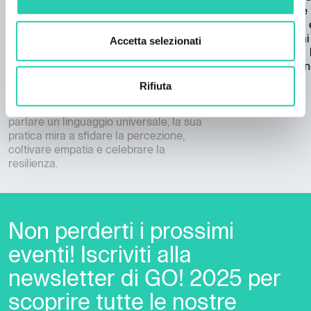
affrontando i temi del dolore,
adattandol
dell’identità, della migrazione e della
interazioni 
trasformazione. Attraverso dipinti
richieste dai
Accetta selezionati
stratificati che combinano tela, pigmenti
nel 1964, 
e materiali organici, crea percorsi tattili
progettazione
in cui i colori incarnano emozioni e le
Rifiuta
texture evocano memorie. Radicata nel
patrimonio africano ma capace di
parlare un linguaggio universale, la sua
pratica mira a sfidare la percezione,
coltivare empatia e celebrare la
resilienza.
Non perderti i prossimi
eventi! Iscriviti alla
newsletter di GO! 2025 per
scoprire tutte le nostre