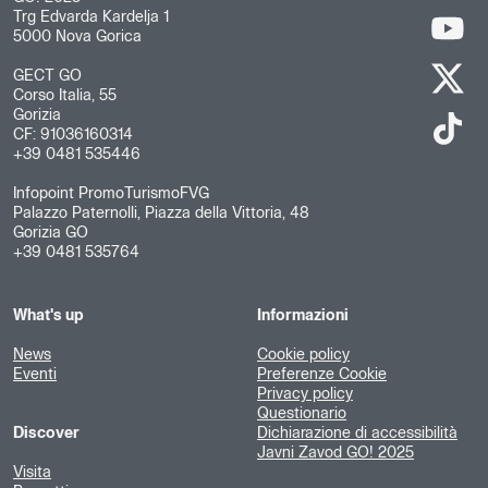
Trg Edvarda Kardelja 1
5000 Nova Gorica
GECT GO
Corso Italia, 55
Gorizia
CF: 91036160314
+39 0481 535446
Infopoint PromoTurismoFVG
Palazzo Paternolli, Piazza della Vittoria, 48
Gorizia GO
+39 0481 535764
What's up
Informazioni
News
Cookie policy
Eventi
Preferenze Cookie
Privacy policy
Questionario
Discover
Dichiarazione di accessibilità
Javni Zavod GO! 2025
Visita