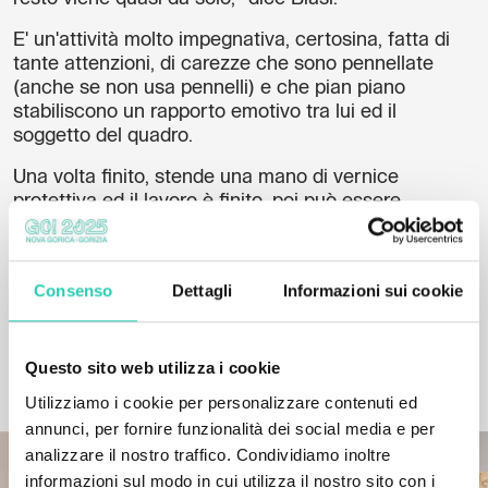
E' un'attività molto impegnativa, certosina, fatta di
tante attenzioni, di carezze che sono pennellate
(anche se non usa pennelli) e che pian piano
stabiliscono un rapporto emotivo tra lui ed il
soggetto del quadro.
Una volta finito, stende una mano di vernice
protettiva ed il lavoro è finito, poi può essere
consegnato... con un addio come si fa ad un amico
e/o a una persona cara che difficilmente si rivedrà
ma che comunque si è conosciuta.
Consenso
Dettagli
Informazioni sui cookie
Questo sito web utilizza i cookie
ARTISTI CORRELATI
Utilizziamo i cookie per personalizzare contenuti ed
annunci, per fornire funzionalità dei social media e per
analizzare il nostro traffico. Condividiamo inoltre
informazioni sul modo in cui utilizza il nostro sito con i