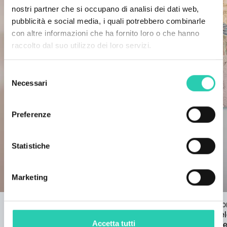
nostri partner che si occupano di analisi dei dati web,
pubblicità e social media, i quali potrebbero combinarle
con altre informazioni che ha fornito loro o che hanno
raccolto dal suo utilizzo dei loro servizi.
Selezione
Necessari
del
consenso
Preferenze
Statistiche
Marketing
Pateletso Mokgotle
Olga Danelo
Il lavoro di Pateletso Mokgotle esplora
Olga Danelo
Accetta tutti
l’umanità condivisa che ci unisce,
utilizza le 