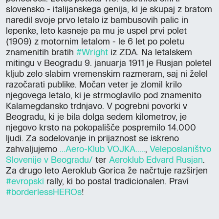
slovensko - italijanskega genija, ki je skupaj z bratom
naredil svoje prvo letalo iz bambusovih palic in
lepenke, leto kasneje pa mu je uspel prvi polet
(1909) z motornim letalom - le 6 let po poletu
znamenitih bratih
#Wright
iz ZDA. Na letalskem
mitingu v Beogradu 9. januarja 1911 je Rusjan poletel
kljub zelo slabim vremenskim razmeram, saj ni želel
razočarati publike. Močan veter je zlomil krilo
njegovega letalo, ki je strmoglavilo pod znamenito
Kalamegdansko trdnjavo. V pogrebni povorki v
Beogradu, ki je bila dolga sedem kilometrov, je
njegovo krsto na pokopališče pospremilo 14.000
ljudi. Za sodelovanje in prijaznost se iskreno
zahvaljujemo
...Aero-Klub VOJKA.....
,
Veleposlaništvo
Slovenije v Beogradu/
ter
Aeroklub Edvard Rusjan
.
Za drugo leto Aeroklub Gorica že načrtuje razširjen
#evropski
rally, ki bo postal tradicionalen. Pravi
#borderlessHEROs
!