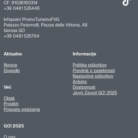
CF: 91036160314
+39 0481 535446
Infopoint PromoTurismoFVG
Palazzo Paternolli, Piazza della Vittoria, 48
Gorizia GO
+39 0481 535764
Aktualno
Informacije
Novice
Politika piškotkov
Dogodki
Pravilnik o zasebnosti
Nastavitve piškotkov
Anketa
Več
Dostopnost
Javni Zavod GO! 2025
Obisk
Projekti
Pogosta vprašanja
GO! 2025
O nas