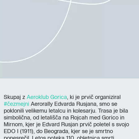
Skupaj z
Aeroklub Gorica
, ki je prvič organiziral
#čezmejni
Aerorally Edvarda Rusjana, smo se
poklonili velikemu letalcu in kolesarju. Trasa je bila
simbolična, od letališča na Rojcah med Gorico in
Mirnom, kjer je Edvard Rusjan prvič poletel s svojo
EDO I (1911), do Beograda, kjer se je smrtno
ponesrečil. Letos poteka 110. obletnica smrti