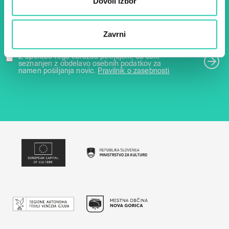
Dovoli izbor
E-pošta *
Zavrni
Z uporabo tega obrazca potrjujem, da sem
seznanjen z obdelavo osebnih podatkov za
namen pošiljanja novic.
Pravilnik o zasebnosti