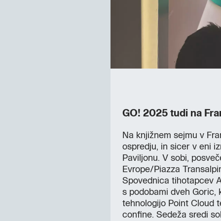
GO! 2025 tudi na Fr
Na knjižnem sejmu v Frank
ospredju, in sicer v eni i
Paviljonu. V sobi, posveče
Evrope/Piazza Transalpin
Spovednica tihotapcev A
s podobami dveh Goric, k
tehnologijo Point Cloud t
confine. Sedeža sredi so