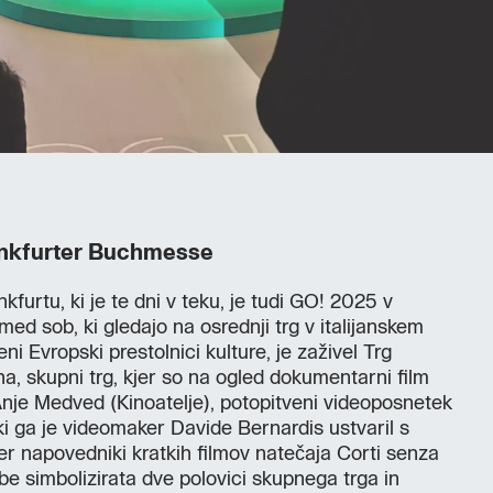
ankfurter Buchmesse
furtu, ki je te dni v teku, je tudi GO! 2025 v
zmed sob, ki gledajo na osrednji trg v italijanskem
ni Evropski prestolnici kulture, je zaživel Trg
a, skupni trg, kjer so na ogled dokumentarni film
nje Medved (Kinoatelje), potopitveni videoposnetek
i ga je videomaker Davide Bernardis ustvaril s
er napovedniki kratkih filmov natečaja Corti senza
be simbolizirata dve polovici skupnega trga in