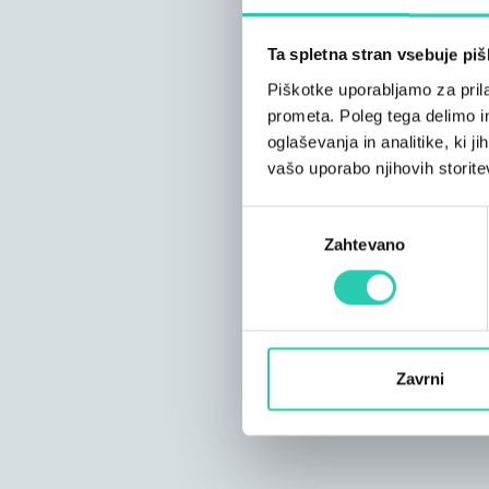
Ta spletna stran vsebuje pi
Piškotke uporabljamo za prila
prometa. Poleg tega delimo i
oglaševanja in analitike, ki j
vašo uporabo njihovih storite
Izbira
Zahtevano
soglasja
Zavrni