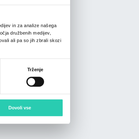
dijev in za analize našega
ročja družbenih medijev,
ali ali pa so jih zbrali skozi
Trženje
Dovoli vse