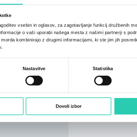
škotke
goditev vsebin in oglasov, za zagotavljanje funkcij družbenih me
nformacije o vaši uporabi našega mesta z našimi partnerji s pod
ih morda kombinirajo z drugimi informacijami, ki ste jim jih posredov
v.
Nastavitve
Statistika
Dovoli izbor