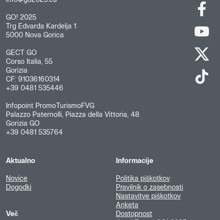
GO! 2025
Trg Edvarda Kardelja 1
5000 Nova Gorica
GECT GO
Corso Italia, 55
Gorizia
CF: 91036160314
+39 0481 535446
Infopoint PromoTurismoFVG
Palazzo Paternolli, Piazza della Vittoria, 48
Gorizia GO
+39 0481 535764
Aktualno
Informacije
Novice
Politika piškotkov
Dogodki
Pravilnik o zasebnosti
Nastavitve piškotkov
Anketa
Več
Dostopnost