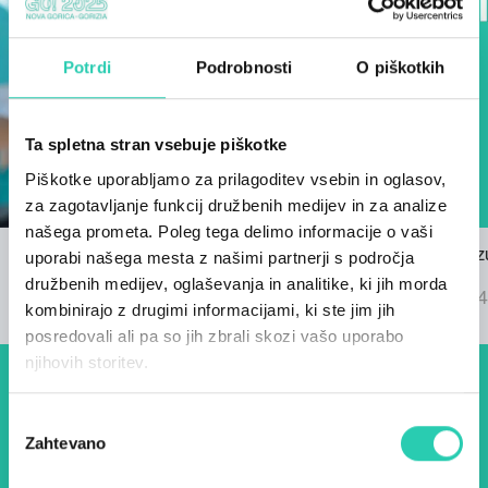
Potrdi
Podrobnosti
O piškotkih
Ta spletna stran vsebuje piškotke
Piškotke uporabljamo za prilagoditev vsebin in oglasov,
za zagotavljanje funkcij družbenih medijev in za analize
našega prometa. Poleg tega delimo informacije o vaši
Razpis za himno GO! 2025
Znani so rez
uporabi našega mesta z našimi partnerji s področja
22/03/2024
GO! 2025
družbenih medijev, oglaševanja in analitike, ki jih morda
04/09/2024
kombinirajo z drugimi informacijami, ki ste jim jih
posredovali ali pa so jih zbrali skozi vašo uporabo
njihovih storitev.
Dogodki, članki in zgodbe iz
Izbira
evropske prestolnice kulture
Zahtevano
soglasja
– prijavite se na naš novičnik