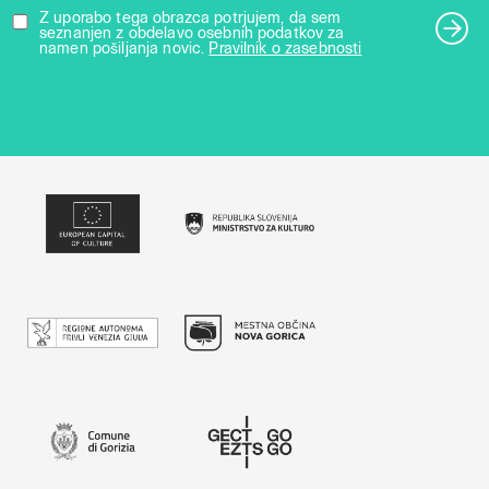
Z uporabo tega obrazca potrjujem, da sem
seznanjen z obdelavo osebnih podatkov za
namen pošiljanja novic.
Pravilnik o zasebnosti