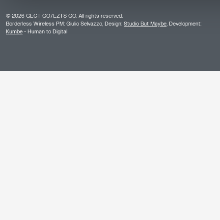
©
2026
GECT GO/EZTS GO. All rights reserved.
Borderless Wireless PM: Giulio Selvazzo, Design:
Studio But Maybe
, Development:
Kumbe
- Human to Digital