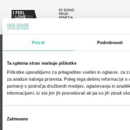
Potrdi
Podrobnosti
Kontakt
info@go2025.eu
Ta spletna stran vsebuje piškotke
GO! 2025
Piškotke uporabljamo za prilagoditev vsebin in oglasov, za za
Trg Edvarda Kardelja 1
za analize našega prometa. Poleg tega delimo informacije o
5000 Nova Gorica
partnerji s področja družbenih medijev, oglaševanja in analiti
GECT GO
informacijami, ki ste jim jih posredovali ali pa so jih zbrali s
Corso Italia, 55
Gorizia
CF: 91036160314
+39 0481 535446
Izbira
Zahtevano
soglasja
Infopoint PromoTurismoFVG
Palazzo Paternolli, Piazza della Vittoria, 48