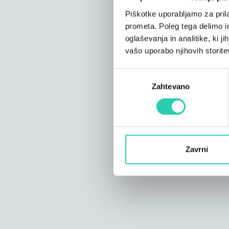
Piškotke uporabljamo za prila
prometa. Poleg tega delimo i
oglaševanja in analitike, ki j
vašo uporabo njihovih storite
Izbira
Zahtevano
soglasja
Zavrni