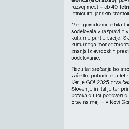
Gorica (GO! 2025)
, pov
razvoj mest – ob
40-letn
letnici italijanskih prestol
Med govorkami je bila t
sodelovala v razpravi o vp
kulturno participacijo. S
kulturnega menedžmenta, 
znanja iz evropskih prest
sodelovanje.
Rezultat srečanja bo stro
začetku prihodnjega leta 
Ker je GO! 2025 prva čez
Slovenijo in Italijo ter pr
potekajo tudi pogovori o 
prav na meji – v Novi Gor