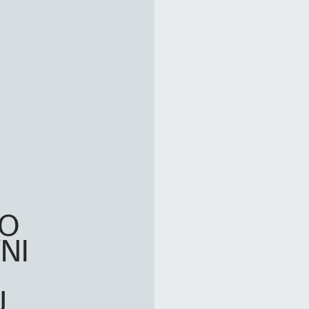
LO
NI
J