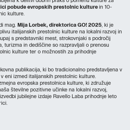
abljena k delitvi dobrih praks o pomenu kulture za
ici pobude evropskih prestolnic kulture
in 10-
nic kulture.
udi mag.
Mija Lorbek, direktorica GO! 2025
, ki je
livu italijanskih prestolnic kulture na lokalni razvoj in
kupaj s predstavniki mest, strokovnjaki s področij
turizma in dediščine so razpravljali o prenosu
olnic kulture ter o možnostih za prihodnje
kovna publikacija, ki bo tradicionalno predstavljena v
v eni izmed italijanskih prestolnic kulture.
mejna evropska prestolnica kulture, ki združuje
inaša številne pozitivne učinke na lokalni razvoj,
izvedbi jubilejne izdaje Ravello Laba prihodnje leto
ici.