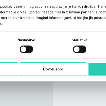
goditev vsebin in oglasov, za zagotavljanje funkcij družbenih me
nformacije o vaši uporabi našega mesta z našimi partnerji s pod
ih morda kombinirajo z drugimi informacijami, ki ste jim jih posredov
v.
Nastavitve
Statistika
Dovoli izbor