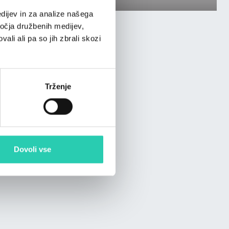
dijev in za analize našega
ročja družbenih medijev,
ali ali pa so jih zbrali skozi
Trženje
Dovoli vse