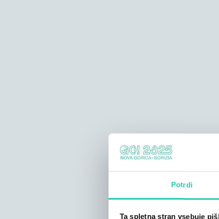
Potrdi
Ta spletna stran vsebuje pi