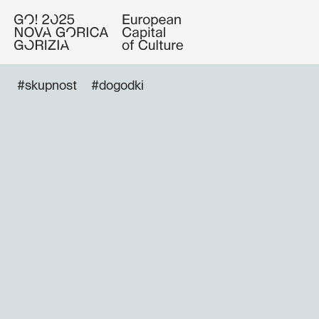
#skupnost
#dogodki