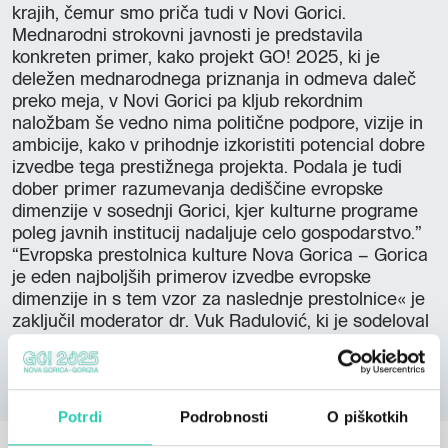
krajih, čemur smo priča tudi v Novi Gorici.
Mednarodni strokovni javnosti je predstavila
konkreten primer, kako projekt GO! 2025, ki je
deležen mednarodnega priznanja in odmeva daleč
preko meja, v Novi Gorici pa kljub rekordnim
naložbam še vedno nima politične podpore, vizije in
ambicije, kako v prihodnje izkoristiti potencial dobre
izvedbe tega prestižnega projekta. Podala je tudi
dober primer razumevanja dediščine evropske
dimenzije v sosednji Gorici, kjer kulturne programe
poleg javnih institucij nadaljuje celo gospodarstvo.”
“Evropska prestolnica kulture Nova Gorica – Gorica
je eden najboljših primerov izvedbe evropske
dimenzije in s tem vzor za naslednje prestolnice« je
zaključil moderator dr. Vuk Radulović, ki je sodeloval
tudi pri EPK Novi Sad.
Potrdi
Podrobnosti
O piškotkih