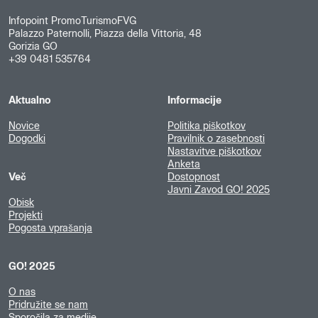
Infopoint PromoTurismoFVG
Palazzo Paternolli, Piazza della Vittoria, 48
Gorizia GO
+39 0481 535764
Aktualno
Informacije
Novice
Politika piškotkov
Dogodki
Pravilnik o zasebnosti
Nastavitve piškotkov
Anketa
Več
Dostopnost
Javni Zavod GO! 2025
Obisk
Projekti
Pogosta vprašanja
GO! 2025
O nas
Pridružite se nam
Sporočila za medije