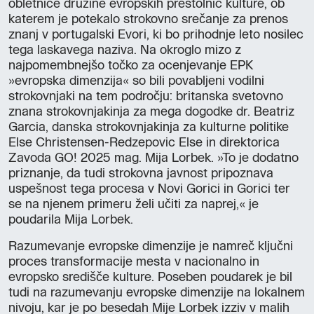
obletnice družine evropskih prestolnic kulture, ob
katerem je potekalo strokovno srečanje za prenos
znanj v portugalski Evori, ki bo prihodnje leto nosilec
tega laskavega naziva. Na okroglo mizo z
najpomembnejšo točko za ocenjevanje EPK
»evropska dimenzija« so bili povabljeni vodilni
strokovnjaki na tem področju: britanska svetovno
znana strokovnjakinja za mega dogodke dr. Beatriz
Garcia, danska strokovnjakinja za kulturne politike
Else Christensen-Redzepovic Else in direktorica
Zavoda GO! 2025 mag. Mija Lorbek. »To je dodatno
priznanje, da tudi strokovna javnost pripoznava
uspešnost tega procesa v Novi Gorici in Gorici ter
se na njenem primeru želi učiti za naprej,« je
poudarila Mija Lorbek.
Razumevanje evropske dimenzije je namreč ključni
proces transformacije mesta v nacionalno in
evropsko središče kulture. Poseben poudarek je bil
tudi na razumevanju evropske dimenzije na lokalnem
nivoju, kar je po besedah Mije Lorbek izziv v malih