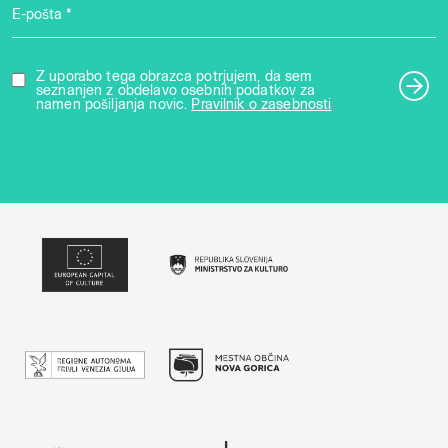
E-pošta *
Z uporabo tega obrazca potrjujem, da sem
seznanjen z obdelavo osebnih podatkov za
namen pošiljanja novic.
Pravilnik o zasebnosti