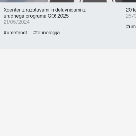
Xcenter z razstavami in delavnicami iz
20 l
uradnega programa GO! 2025
25/
21/05/2024
#um
#umetnost
#tehnologija
Dogodki, članki in zgodbe iz
evropske prestolnice kulture
– prijavite se na naš novičnik
in ostanite na tekočem z
našimi aktivnostmi.