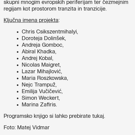
skupni mnogim evropskih periferijam ter čezmejnim
regijam kot prostorom tranzita in tranzicije.
Ključna imena projekta
:
Chris Csikszentmihalyi,
Doroteja Dolinšek,
Andreja Gomboc,
Abiral Khadka,
Andrej Kobal,
Nicolas Maigret,
Lazar Mihajlović,
Maria Roszkowska,
Nejc Trampuž,
Emilija Vučičević,
Simon Weckert,
Marina Zafiris.
Programsko knjigo si lahko prebirate
tukaj
.
Foto: Matej Vidmar