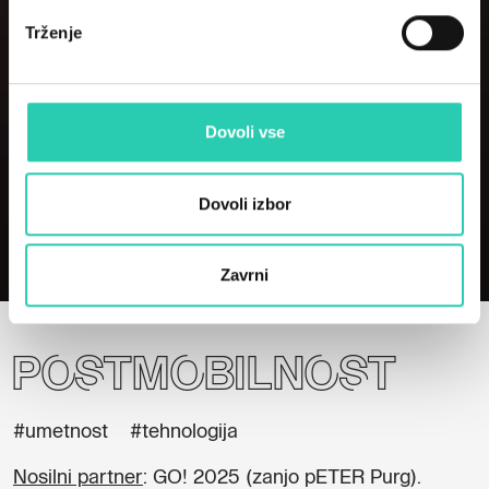
Trženje
Dovoli vse
Dovoli izbor
Domov
Projekti
PostMobilnost
Zavrni
PostMobilnost
#umetnost
#tehnologija
Nosilni partner
: GO! 2025 (zanjo pETER Purg).