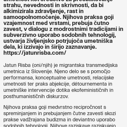
strahu, nevednosti in skrivnosti, da bi
alkimizirala zdravljenje, rast in
samoopolnomočenje. Njihova praksa goji
vzajemnost med vrstami, prebuja čutno
zavest, v dialogu z modrostnimi tradicijami in
subverzivno uporabo sodobnih tehnologij,
ustvarja življenjsko potrjujoča umetniška
dela, ki izzivajo in širijo zaznavanje.
https://jatunrisba.com/
Jatun Risba (oni/njih) je migrantska transmedijska
umetnica iz Slovenije. Njeno delo se s pomočjo
performansa, konceptualne umetnosti, relacijske
umetnosti ter praks abjekcije, détournementa in
umetniške intervencije dotika ekofeminističnih in
posthumanističnih diskurzov.
Njihova praksa goji medvrstno recipročnost s
spreminjanjem in prebujanjem čutne zavesti skozi
prakse vadžrajana budizma in deviantno uporabo
sodobnih tehnologij. Njihove raziskave raziskujejo