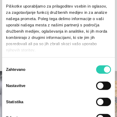
štipendijo fundacije ERSTE in leta 2021 nagrado za
socialno umetnost.
Piškotke uporabljamo za prilagoditev vsebin in oglasov,
za zagotavljanje funkcij družbenih medijev in za analize
Risba ima diplomo z odliko na NABA–Nuova
našega prometa. Poleg tega delimo informacije o vaši
Accademia di Belle Arti v Milanu (2009) in
uporabi našega mesta z našimi partnerji s področja
magisterij iz umetnosti in znanosti na Central Saint
družbenih medijev, oglaševanja in analitike, ki jih morda
Martins–University of the Arts London (2020).
kombinirajo z drugimi informacijami, ki ste jim jih
posredovali ali pa so jih zbrali skozi vašo uporabo
njihovih storitev.
SORODNI UMETNIKI
Izbira
Zahtevano
soglasja
Nastavitve
Statistika