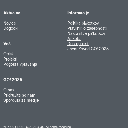
Aktualno
Informacije
Novice
Politika piškotkov
Dogodki
Pravilnik o zasebnosti
Nastavitve piškotkov
Anketa
Več
Dostopnost
Javni Zavod GO! 2025
Obisk
Projekti
Pogosta vprašanja
GO! 2025
O nas
Pridružite se nam
Sporočila za medije
©
2026
GECT GO/EZTS GO. All rights reserved.