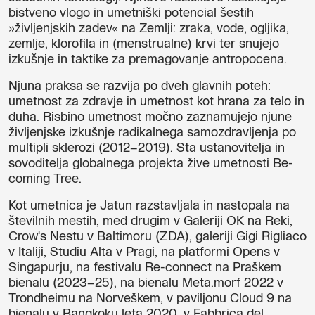
bistveno vlogo in umetniški potencial šestih
»življenjskih zadev« na Zemlji: zraka, vode, ogljika,
zemlje, klorofila in (menstrualne) krvi ter snujejo
izkušnje in taktike za premagovanje antropocena.
Njuna praksa se razvija po dveh glavnih poteh:
umetnost za zdravje in umetnost kot hrana za telo in
duha. Risbino umetnost močno zaznamujejo njune
življenjske izkušnje radikalnega samozdravljenja po
multipli sklerozi (2012–2019). Sta ustanovitelja in
sovoditelja globalnega projekta žive umetnosti Be-
coming Tree.
Kot umetnica je Jatun razstavljala in nastopala na
številnih mestih, med drugim v Galeriji OK na Reki,
Crow's Nestu v Baltimoru (ZDA), galeriji Gigi Rigliaco
v Italiji, Studiu Alta v Pragi, na platformi Opens v
Singapurju, na festivalu Re-connect na Praškem
bienalu (2023–25), na bienalu Meta.morf 2022 v
Trondheimu na Norveškem, v paviljonu Cloud 9 na
bienalu v Bangkoku leta 2020, v Fabbrica del