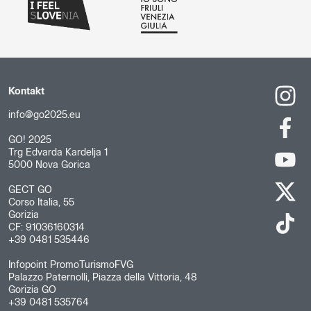
Kontakt
info@go2025.eu
GO! 2025
Trg Edvarda Kardelja 1
5000 Nova Gorica
GECT GO
Corso Italia, 55
Gorizia
CF: 91036160314
+39 0481 535446
Infopoint PromoTurismoFVG
Palazzo Paternolli, Piazza della Vittoria, 48
Gorizia GO
+39 0481 535764