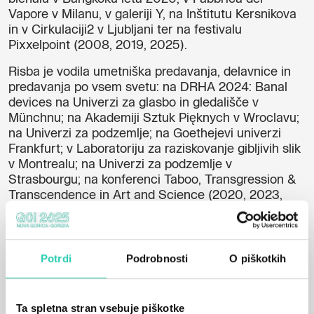
Vapore v Milanu, v galeriji Y, na Inštitutu Kersnikova
in v Cirkulaciji2 v Ljubljani ter na festivalu
Pixxelpoint (2008, 2019, 2025).
Risba je vodila umetniška predavanja, delavnice in
predavanja po vsem svetu: na DRHA 2024: Banal
devices na Univerzi za glasbo in gledališče v
Münchnu; na Akademiji Sztuk Pięknych v Wroclavu;
na Univerzi za podzemlje; na Goethejevi univerzi
Frankfurt; v Laboratoriju za raziskovanje gibljivih slik
v Montrealu; na Univerzi za podzemlje v
Strasbourgu; na konferenci Taboo, Transgression &
Transcendence in Art and Science (2020, 2023,
2025). Njeni raziskovalni članki in intervjuji so bili
objavljeni v različnih spletnih in tiskanih publikacijah,
vključno z Antennae: The Journal of Nature in Visual
Culture, revijo Body, Space & Technology (BST),
Potrdi
Podrobnosti
O piškotkih
spletno revijo Utsanga.it in ecoartspace.org.
Leta 2019 so prejeli umetniško štipendijo, leta 2020
Ta spletna stran vsebuje piškotke