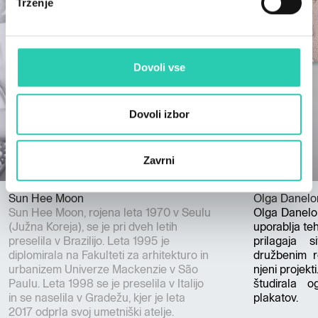
Trženje
Dovoli vse
Dovoli izbor
Zavrni
Sun Hee Moon
Olga Danelo
Sun Hee Moon, rojena leta 1970 v Seulu
Olga Danelon
(Južna Koreja), se je pri dveh letih
uporablja tehn
preselila v Brazilijo. Leta 1995 je
prilagaja s
diplomirala na Fakulteti za arhitekturo in
družbenim re
urbanizem Univerze Mackenzie v São
njeni projekti
Paulu. Leta 1998 se je preselila v Italijo
študirala o
in se naselila v Gradežu, kjer je leta
plakatov.
2017 odprla svoj umetniški atelje.