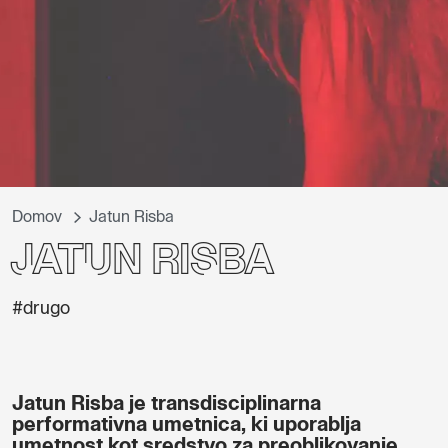
Domov
Jatun Risba
Jatun Risba
#drugo
Jatun Risba je transdisciplinarna
performativna umetnica, ki uporablja
umetnost kot sredstvo za preoblikovanje