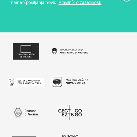
namen pošiljanja novic.
Pravilnik o zasebnosti