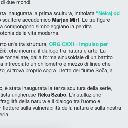
 di due mondi.
a inaugurata la prima scultura, intitolata
"Nekaj od
llo scultore accademico
Marjan Mirt
. Le tre figure
 la compongono simboleggiano la perdita
onotonia della vita moderna.
to un'altra struttura,
ORG CXXI – Impulso per
čič
, che incarna il dialogo tra natura e arte. La
ue tonnellate, dalla forma sinusoidale di un battito
a ha intrecciato un chilometro e mezzo di linee che
zo, si trova proprio sopra il letto del fiume Soča, a
no, è stata inaugurata la terza scultura della serie,
artista ungherese
Réka Szabó
. L'installazione
fragilità della natura e il dialogo tra l'uomo e
riflettere sulla vulnerabilità della natura e sulla nostra
erla.