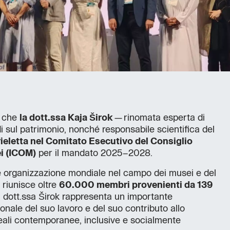
e che
la dott.ssa Kaja Širok
—rinomata esperta di
i sul patrimonio, nonché responsabile scientifica del
rieletta nel Comitato Esecutivo del Consiglio
ei (ICOM)
per il mandato 2025–2028.
e organizzazione mondiale nel campo dei musei e del
 riunisce oltre
60.000 membri provenienti da 139
la dott.ssa Širok rappresenta un importante
nale del suo lavoro e del suo contributo allo
eali contemporanee, inclusive e socialmente