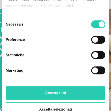
ALTRE NEWS
raccolto dal suo utilizzo dei loro servizi.
Selezione
Necessari
del
consenso
Preferenze
Statistiche
Marketing
Accetta tutti
Accetta selezionati