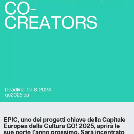
EPIC, uno dei progetti chiave della Capitale
Europea della Cultura GO! 2025, aprirà le
sue porte l'anno prossimo. Sarà incentrato