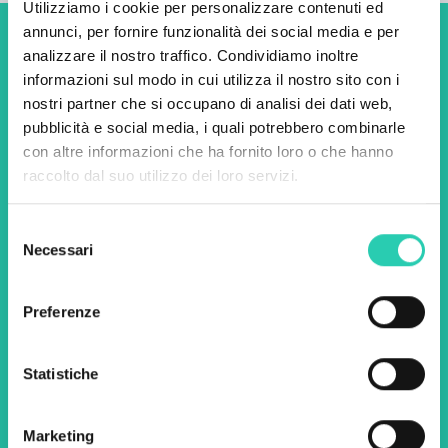
Utilizziamo i cookie per personalizzare contenuti ed
annunci, per fornire funzionalità dei social media e per
Non perderti i prossimi
analizzare il nostro traffico. Condividiamo inoltre
informazioni sul modo in cui utilizza il nostro sito con i
eventi! Iscriviti alla
nostri partner che si occupano di analisi dei dati web,
newsletter di GO! 2025 per
pubblicità e social media, i quali potrebbero combinarle
con altre informazioni che ha fornito loro o che hanno
scoprire tutte le nostre
raccolto dal suo utilizzo dei loro servizi.
iniziative.
Selezione
Necessari
del
Nome *
Cognome *
consenso
Preferenze
Email *
Statistiche
Utilizzando questo modulo accetto
l'archiviazione e la gestione dei dati su questo
sito web.
Privacy policy
Marketing