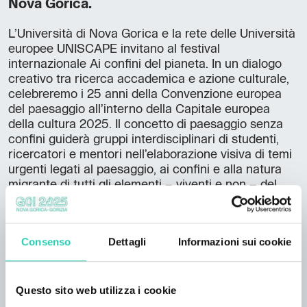
Nova Gorica.
L’Università di Nova Gorica e la rete delle Università
europee UNISCAPE invitano al festival
internazionale Ai confini del pianeta. In un dialogo
creativo tra ricerca accademica e azione culturale,
celebreremo i 25 anni della Convenzione europea
del paesaggio all’interno della Capitale europea
della cultura 2025. Il concetto di paesaggio senza
confini guiderà gruppi interdisciplinari di studenti,
ricercatori e mentori nell’elaborazione visiva di temi
urgenti legati al paesaggio, ai confini e alla natura
migrante di tutti gli elementi – viventi e non – del
nostro pianeta. Il festival fa parte del programma
ufficiale CEC Punti verdi e movimento.
È possibile registrarsi
qui
. Maggiori informazioni
Consenso
Dettagli
Informazioni sui cookie
sull’evento sono disponibili
qui
o su
Facebook
.
Questo sito web utilizza i cookie