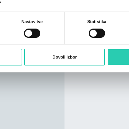
v.
Ljubljani, v poslovalnica
Dunajska 156, WTC, Ljub
Nastavitve
Statistika
Več o kovancih si lahko 
Več o naročanju
:
https://vsebina.bsi.si/
Dovoli izbor