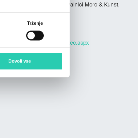
h DBS po Sloveniji in v poslovalnici Moro & Kunst,
ljana.
Trženje
preberete
tukaj
.
NarocanjeNumizmatike2/Obrazec.aspx
Dovoli vse