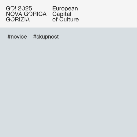
#novice
#skupnost