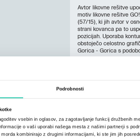
Avtor likovne rešitve up
motiv likovne rešitve GO
(57/15), ki jih avtor v os
strani kovanca pa to uspeš
pozicijah. Uporaba kontu
obstoječo celostno graf
Gorica - Gorica s podob
Nakovani so naslednji zbi
zlatnik (Evropska
srebrnik (Evropsk
Podrobnosti
3-evrski zbiratel
prestolnica kult
Gorica - Gorizia),
škotke
3-evrski zbiratelj
(Evropska presto
goditev vsebin in oglasov, za zagotavljanje funkcij družbenih me
Gorica - Gorizia).
nformacije o vaši uporabi našega mesta z našimi partnerji s pod
ih morda kombinirajo z drugimi informacijami, ki ste jim jih posredov
Kovance bo možno prevze