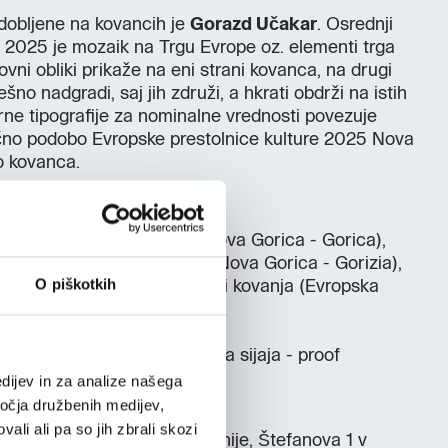
odobljene na kovancih je
Gorazd Učakar
. Osrednji
! 2025 je mozaik na Trgu Evrope oz. elementi trga
novni obliki prikaže na eni strani kovanca, na drugi
no nadgradi, saj jih združi, a hkrati obdrži na istih
rne tipografije za nominalne vrednosti povezuje
ično podobo Evropske prestolnice kulture 2025 Nova
o kovanca.
rateljski kovanci:
 prestolnica kulture 2025 Nova Gorica - Gorica),
a prestolnica kulture 2025 Nova Gorica - Gorizia),
O piškotkih
jski kovanec v navadni tehniki kovanja (Evropska
ure 2025 Nova
ski kovanec v tehniki visokega sijaja - proof
lnica kulture 2025 Nova
dijev in za analize našega
ročja družbenih medijev,
ali ali pa so jih zbrali skozi
ti na Blagajni Banke Slovenije, Štefanova 1 v