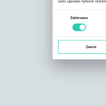
vašo uporabo njihovih storite
Izbira
Zahtevano
soglasja
Zavrni