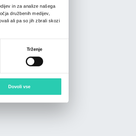
dijev in za analize našega
ročja družbenih medijev,
ali ali pa so jih zbrali skozi
Trženje
Dovoli vse