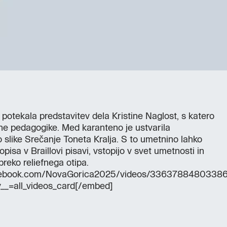
potekala predstavitev dela Kristine Naglost, s katero
ivne pedagogike. Med karanteno je ustvarila
o slike Srečanje Toneta Kralja. S to umetnino lahko
 opisa v Braillovi pisavi, vstopijo v svet umetnosti in
preko reliefnega otipa.
acebook.com/NovaGorica2025/videos/3363788480338
__=all_videos_card[/embed]