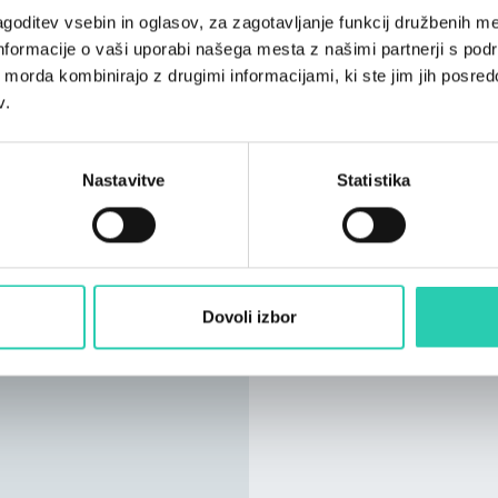
goditev vsebin in oglasov, za zagotavljanje funkcij družbenih me
nformacije o vaši uporabi našega mesta z našimi partnerji s pod
ih morda kombinirajo z drugimi informacijami, ki ste jim jih posredov
v.
Nastavitve
Statistika
Dovoli izbor