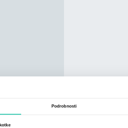
Podrobnosti
škotke