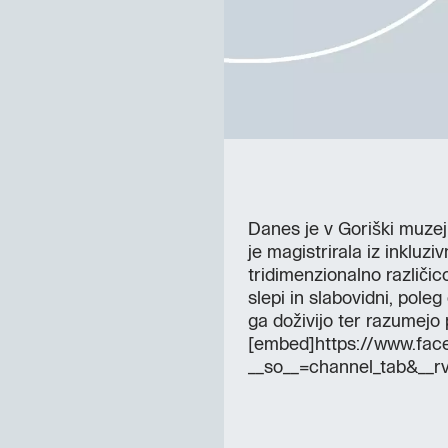
Danes je v Goriški muzej 
je magistrirala iz inkluz
tridimenzionalno različic
slepi in slabovidni, poleg
ga doživijo ter razumejo 
[embed]https://www.f
__so__=channel_tab&__rv