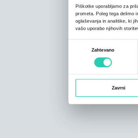
Piškotke uporabljamo za prila
prometa. Poleg tega delimo i
oglaševanja in analitike, ki j
vašo uporabo njihovih storite
Izbira
Zahtevano
soglasja
Zavrni