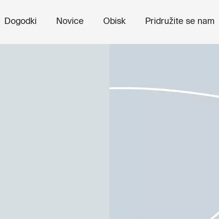
Dogodki
Novice
Obisk
Pridružite se nam