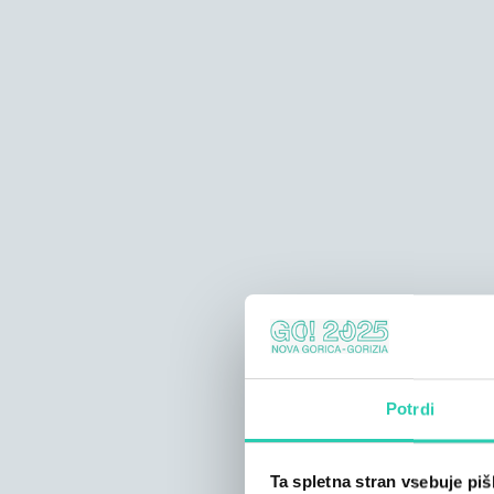
Potrdi
Ta spletna stran vsebuje pi