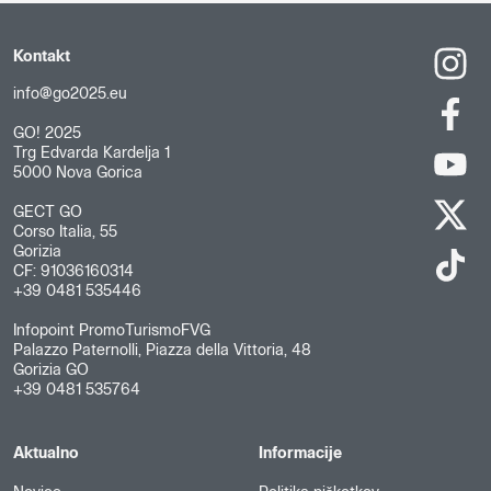
Kontakt
info@go2025.eu
GO! 2025
Trg Edvarda Kardelja 1
5000 Nova Gorica
GECT GO
Corso Italia, 55
Gorizia
CF: 91036160314
+39 0481 535446
Infopoint PromoTurismoFVG
Palazzo Paternolli, Piazza della Vittoria, 48
Gorizia GO
+39 0481 535764
Aktualno
Informacije