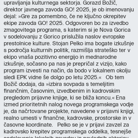
upravljanja kulturnega sektorja. Gorazd Božič,
direktor javnega zavoda GO! 2025, je ob imenovanju
dejal: »Gre za pomembno, če ne ključno okrepitev
ekipe zavoda GO! 2025. Odgovoren bo za izvedbo
zmagovitega programa, s katerim si je Nova Gorica
v sodelovanju z Gorico prislužila naslov evropske
prestolnice kulture. Stojan Pelko ima bogate izkušnje
s področja kulturnih politik, razmišlja strateško ter v
ekipo vnaša pozitivno energijo in mednarodne
izkušnje, sočasno pa nas je prepričal z vizijo, kako
program izvesti na način, da bodo v lokalnem okolju
sledi EPK vidne še dolgo po letu 2025.« Ob tem
Božič dodaja, da »izbira sovpada s temeljitim
finančnim, časovnim, izvedbenim in kadrovskim
pregledom prijavne knjige, ki se bliža koncu.« Ena
izmed prioritetnih nalog novega programskega vodje
je, da načrtovane projekte, navedene v prijavni knjigi,
realno umesti v finančne, kadrovske, prostorske in v
časovne koordinate. Pelko se je v prijavi zavzel za
kadrovsko krepitev programskega oddelka, tesnejše