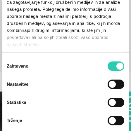
plesni skupini EnKnap; avtor številnih strokovnih
za zagotavljanje funkcij družbenih medijev in za analize
objav s področij filmske teorije, gledališča,
našega prometa. Poleg tega delimo informacije o vaši
sodobnega plesa, likovne umetnosti in fotografije,
uporabi našega mesta z našimi partnerji s področja
soavtor scenarijev celovečernih igranih in
družbenih medijev, oglaševanja in analitike, ki jih morda
dokumentarnih filmov ter dramaturg gledaliških
kombinirajo z drugimi informacijami, ki ste jim jih
predstav. Prevaja iz francoščine. Ob prevzemu
posredovali ali pa so jih zbrali skozi vašo uporabo
nove funkcije mu čestitamo in mu želimo uspešno
njihovih storitev.
opravljanje aktivnosti za izpeljavo prve čezmejne
Evropske prestolnice kulture!
Izbira
Zahtevano
soglasja
OSTALE NOVICE
Nastavitve
Statistika
Trženje