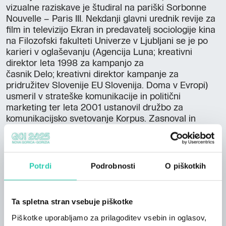
vizualne raziskave je študiral na pariški Sorbonne
Nouvelle – Paris III. Nekdanji glavni urednik revije za
film in televizijo Ekran in predavatelj sociologije kina
na Filozofski fakulteti Univerze v Ljubljani se je po
karieri v oglaševanju (Agencija Luna; kreativni
direktor leta 1998 za kampanjo za
časnik Delo; kreativni direktor kampanje za
pridružitev Slovenije EU Slovenija. Doma v Evropi)
usmeril v strateške komunikacije in politični
marketing ter leta 2001 ustanovil družbo za
komunikacijsko svetovanje Korpus. Zasnoval in
izvedel je številne mednarodne projekte na
kulturnem področju ter si nabral izkušnje javne
uprave v Sloveniji in tujini. Bil je državni sekretar na
ministrstvu za kulturo, govorec in komunikacijski
Potrdi
Podrobnosti
O piškotkih
svetovalec vodje Urada EU in posebnega
predstavnika EU na Kosovu ter vodja kabineta
ministra za zunanje zadeve. Je avtor petih knjig s
Ta spletna stran vsebuje piškotke
področja filmske teorije, urednik zbornika prevodnih
Piškotke uporabljamo za prilagoditev vsebin in oglasov,
besedil Vrzeli filma in arhitekture in monografije o