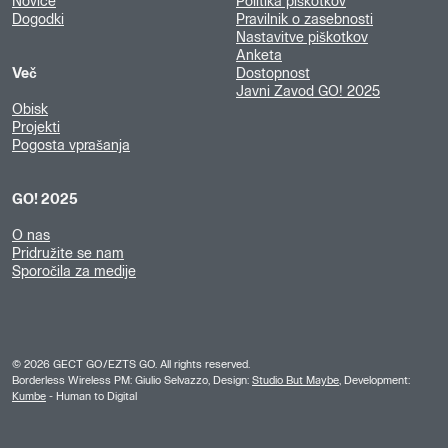
Novice
Politika piškotkov
Dogodki
Pravilnik o zasebnosti
Nastavitve piškotkov
Anketa
Več
Dostopnost
Javni Zavod GO! 2025
Obisk
Projekti
Pogosta vprašanja
GO! 2025
O nas
Pridružite se nam
Sporočila za medije
©
2026
GECT GO/EZTS GO. All rights reserved.
Borderless Wireless PM: Giulio Selvazzo, Design:
Studio But Maybe
, Development:
Kumbe
- Human to Digital