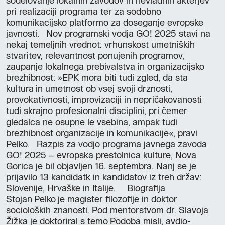
sodelovanje lokalnih zavodov in nevladnih akterjev
pri realizaciji programa ter za sodobno
komunikacijsko platformo za doseganje evropske
javnosti. Nov programski vodja GO! 2025 stavi na
nekaj temeljnih vrednot: vrhunskost umetniških
stvaritev, relevantnost ponujenih programov,
zaupanje lokalnega prebivalstva in organizacijsko
brezhibnost: »EPK mora biti tudi zgled, da sta
kultura in umetnost ob vsej svoji drznosti,
provokativnosti, improvizaciji in nepričakovanosti
tudi skrajno profesionalni disciplini, pri čemer
gledalca ne osupne le vsebina, ampak tudi
brezhibnost organizacije in komunikacije«, pravi
Pelko. Razpis za vodjo programa javnega zavoda
GO! 2025 – evropska prestolnica kulture, Nova
Gorica je bil objavljen 16. septembra. Nanj se je
prijavilo 13 kandidatk in kandidatov iz treh držav:
Slovenije, Hrvaške in Italije. Biografija
Stojan Pelko je magister filozofije in doktor
socioloških znanosti. Pod mentorstvom dr. Slavoja
Žižka je doktoriral s temo Podoba misli, avdio-