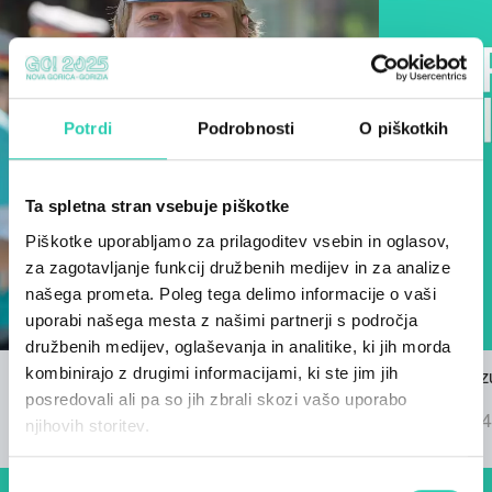
Potrdi
Podrobnosti
O piškotkih
Ta spletna stran vsebuje piškotke
Piškotke uporabljamo za prilagoditev vsebin in oglasov,
za zagotavljanje funkcij družbenih medijev in za analize
našega prometa. Poleg tega delimo informacije o vaši
uporabi našega mesta z našimi partnerji s področja
družbenih medijev, oglaševanja in analitike, ki jih morda
kombinirajo z drugimi informacijami, ki ste jim jih
Razpis za himno GO! 2025
Znani so rez
posredovali ali pa so jih zbrali skozi vašo uporabo
22/03/2024
GO! 2025
04/09/2024
njihovih storitev.
Izbira