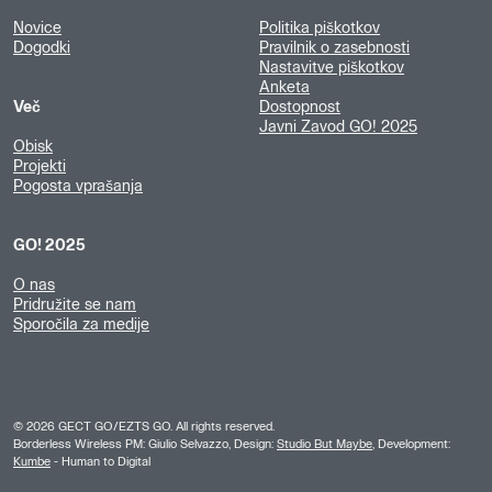
Novice
Politika piškotkov
Dogodki
Pravilnik o zasebnosti
Nastavitve piškotkov
Anketa
Več
Dostopnost
Javni Zavod GO! 2025
Obisk
Projekti
Pogosta vprašanja
GO! 2025
O nas
Pridružite se nam
Sporočila za medije
©
2026
GECT GO/EZTS GO. All rights reserved.
Borderless Wireless PM: Giulio Selvazzo, Design:
Studio But Maybe
, Development:
Kumbe
- Human to Digital