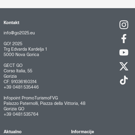
Kontakt
info@go2025.eu
GO! 2025
Trg Edvarda Kardelja 1
5000 Nova Gorica
GECT GO
Corso Italia, 55
Gorizia
CF: 91036160314
+39 0481 535446
Infopoint PromoTurismoFVG
Palazzo Paternolli, Piazza della Vittoria, 48
Gorizia GO
+39 0481 535764
Aktualno
Informacije