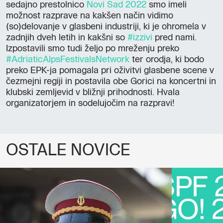
sedajno prestolnico
Novi Sad 2022
smo imeli
možnost razprave na kakšen način vidimo
(so)delovanje v glasbeni industriji, ki je ohromela v
zadnjih dveh letih in kakšni so
#izzivi
pred nami.
Izpostavili smo tudi željo po mreženju preko
#AdriaticAlpsFestivalsNetwork
ter orodja, ki bodo
preko EPK-ja pomagala pri oživitvi glasbene scene v
čezmejni regiji in postavila obe Gorici na koncertni in
klubski zemljevid v bližnji prihodnosti. Hvala
organizatorjem in sodelujočim na razpravi!
OSTALE NOVICE