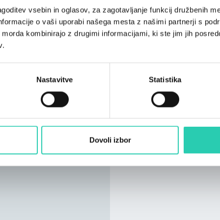
goditev vsebin in oglasov, za zagotavljanje funkcij družbenih me
nformacije o vaši uporabi našega mesta z našimi partnerji s pod
ih morda kombinirajo z drugimi informacijami, ki ste jim jih posredov
v.
Nastavitve
Statistika
Dovoli izbor