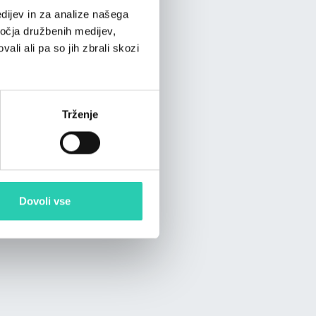
dijev in za analize našega
ročja družbenih medijev,
ali ali pa so jih zbrali skozi
Trženje
Dovoli vse