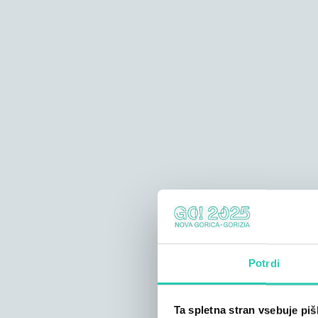
Potrdi
Ta spletna stran vsebuje pi