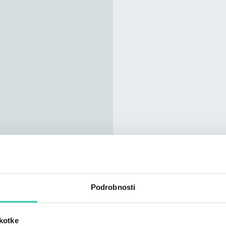
Podrobnosti
škotke