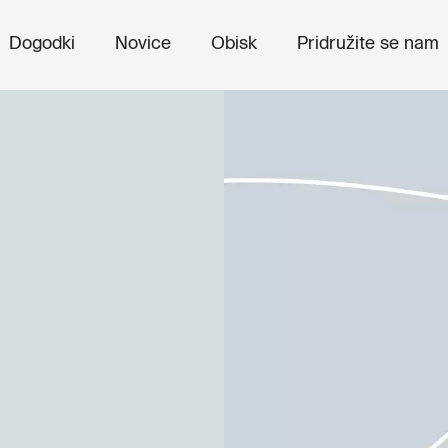
Dogodki
Novice
Obisk
Pridružite se nam