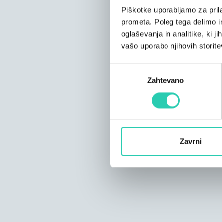
Piškotke uporabljamo za prila
prometa. Poleg tega delimo i
oglaševanja in analitike, ki j
vašo uporabo njihovih storite
Izbira
Zahtevano
soglasja
Zavrni