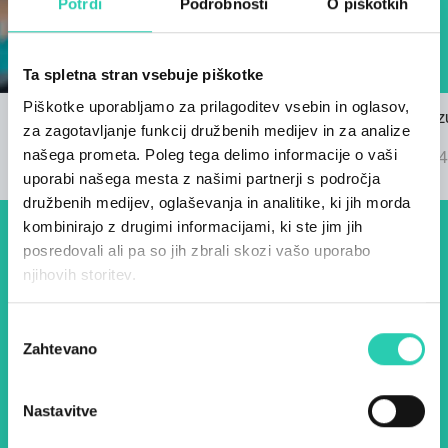
Potrdi
Podrobnosti
O piškotkih
Ta spletna stran vsebuje piškotke
Piškotke uporabljamo za prilagoditev vsebin in oglasov,
Razpis za himno GO! 2025
Znani so rez
za zagotavljanje funkcij družbenih medijev in za analize
22/03/2024
GO! 2025
našega prometa. Poleg tega delimo informacije o vaši
04/09/2024
uporabi našega mesta z našimi partnerji s področja
družbenih medijev, oglaševanja in analitike, ki jih morda
kombinirajo z drugimi informacijami, ki ste jim jih
Dogodki, članki in zgodbe iz
posredovali ali pa so jih zbrali skozi vašo uporabo
njihovih storitev.
evropske prestolnice kulture
– prijavite se na naš novičnik
Izbira
Zahtevano
in ostanite na tekočem z
soglasja
našimi aktivnostmi.
Nastavitve