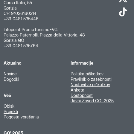
Corso Italia, 55
Gorizia
CF: 91036160314
+39 0481 535446
Infopoint PromoTurismoFVG
Palazzo Paternolli, Piazza della Vittoria, 48
Gorizia GO
+39 0481 535764
Aktualno
Informacije
Novice
Politika piškotkov
Dogodki
Pravilnik o zasebnosti
Nastavitve piškotkov
Anketa
Več
Dostopnost
Javni Zavod GO! 2025
Obisk
Projekti
Pogosta vprašanja
GO! 2025