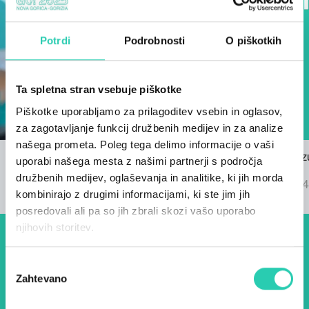
Potrdi
Podrobnosti
O piškotkih
Ta spletna stran vsebuje piškotke
Piškotke uporabljamo za prilagoditev vsebin in oglasov,
za zagotavljanje funkcij družbenih medijev in za analize
našega prometa. Poleg tega delimo informacije o vaši
Razpis za himno GO! 2025
Znani so rez
uporabi našega mesta z našimi partnerji s področja
22/03/2024
GO! 2025
družbenih medijev, oglaševanja in analitike, ki jih morda
04/09/2024
kombinirajo z drugimi informacijami, ki ste jim jih
posredovali ali pa so jih zbrali skozi vašo uporabo
njihovih storitev.
Dogodki, članki in zgodbe iz
Izbira
evropske prestolnice kulture
Zahtevano
soglasja
– prijavite se na naš novičnik