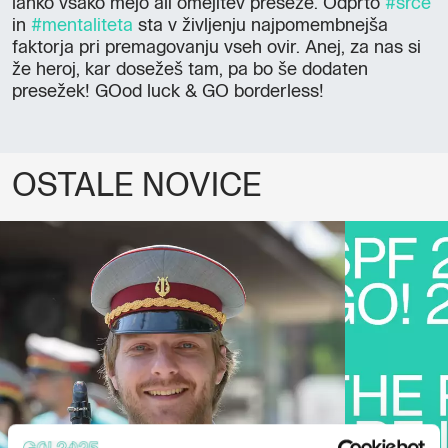
lahko vsako mejo ali omejitev preseže. Odprto
#srce
in
#mentaliteta
sta v življenju najpomembnejša
faktorja pri premagovanju vseh ovir. Anej, za nas si
že heroj, kar dosežeš tam, pa bo še dodaten
presežek! GOod luck & GO borderless!
OSTALE NOVICE