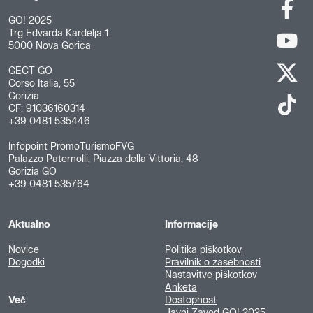
GO! 2025
Trg Edvarda Kardelja 1
5000 Nova Gorica
GECT GO
Corso Italia, 55
Gorizia
CF: 91036160314
+39 0481 535446
Infopoint PromoTurismoFVG
Palazzo Paternolli, Piazza della Vittoria, 48
Gorizia GO
+39 0481 535764
Aktualno
Informacije
Novice
Politika piškotkov
Dogodki
Pravilnik o zasebnosti
Nastavitve piškotkov
Anketa
Več
Dostopnost
Javni Zavod GO! 2025