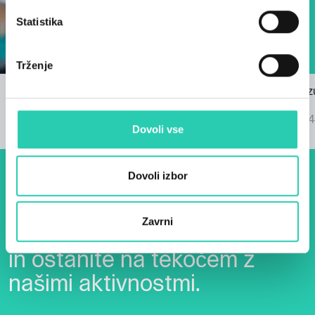
Statistika
Trženje
Razpis za himno GO! 2025
Znani so rez
22/03/2024
GO! 2025
04/09/2024
Dovoli vse
Dovoli izbor
Dogodki, članki in zgodbe iz
evropske prestolnice kulture
Zavrni
– prijavite se na naš novičnik
in ostanite na tekočem z
našimi aktivnostmi.