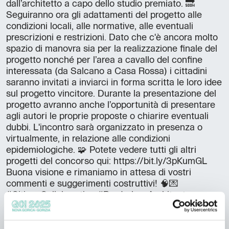
dall’architetto a capo dello studio premiato. 🔜
Seguiranno ora gli adattamenti del progetto alle
condizioni locali, alle normative, alle eventuali
prescrizioni e restrizioni. Dato che c'è ancora molto
spazio di manovra sia per la realizzazione finale del
progetto nonché per l’area a cavallo del confine
interessata (da Salcano a Casa Rossa) i cittadini
saranno invitati a inviarci in forma scritta le loro idee
sul progetto vincitore. Durante la presentazione del
progetto avranno anche l’opportunità di presentare
agli autori le proprie proposte o chiarire eventuali
dubbi. L'incontro sarà organizzato in presenza o
virtualmente, in relazione alle condizioni
epidemiologiche. 🧩 Potete vedere tutti gli altri
progetti del concorso qui: https://bit.ly/3pKumGL
Buona visione e rimaniamo in attesa di vostri
commenti e suggerimenti costruttivi! 🧠💌
#CitizenCollaboration #BorderlessArchitecture
Posted by
GO 2025 Nova Gorica · Gorizia
on
Monday, 22 February 2021