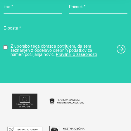
Ime *
Priimek *
E-pošta *
Z uporabo tega obrazca potrjujem, da sem
seznanjen z obdelavo osebnih podatkov za
namen pošiljanja novic.
Pravilnik o zasebnosti