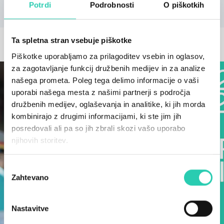
Potrdi
Podrobnosti
O piškotkih
Ta spletna stran vsebuje piškotke
OSTALE NOVICE
Piškotke uporabljamo za prilagoditev vsebin in oglasov,
za zagotavljanje funkcij družbenih medijev in za analize
našega prometa. Poleg tega delimo informacije o vaši
uporabi našega mesta z našimi partnerji s področja
družbenih medijev, oglaševanja in analitike, ki jih morda
kombinirajo z drugimi informacijami, ki ste jim jih
posredovali ali pa so jih zbrali skozi vašo uporabo
njihovih storitev.
Izbira
Zahtevano
soglasja
Nastavitve