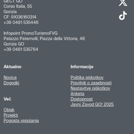
GECT GO
Corso Italia, 55
Gorizia
CF: 91036160314
+39 0481 535446
Infopoint PromoTurismoFVG
Palazzo Paternolli, Piazza della Vittoria, 48
Gorizia GO
+39 0481 535764
Aktualno
Informacije
Novice
Politika piškotkov
Dogodki
Pravilnik o zasebnosti
Nastavitve piškotkov
Anketa
Več
Dostopnost
Javni Zavod GO! 2025
Obisk
Projekti
Pogosta vprašanja