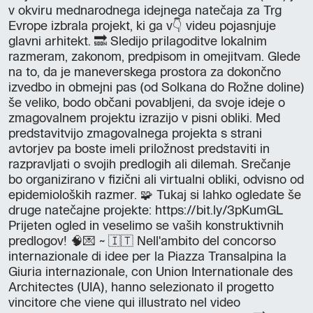
v okviru mednarodnega idejnega natečaja za Trg
Evrope izbrala projekt, ki ga v👇 videu pojasnjuje
glavni arhitekt. 🔜 Sledijo prilagoditve lokalnim
razmeram, zakonom, predpisom in omejitvam. Glede
na to, da je maneverskega prostora za dokončno
izvedbo in obmejni pas (od Solkana do Rožne doline)
še veliko, bodo občani povabljeni, da svoje ideje o
zmagovalnem projektu izrazijo v pisni obliki. Med
predstavitvijo zmagovalnega projekta s strani
avtorjev pa boste imeli priložnost predstaviti in
razpravljati o svojih predlogih ali dilemah. Srečanje
bo organizirano v fizični ali virtualni obliki, odvisno od
epidemioloških razmer. 🧩 Tukaj si lahko ogledate še
druge natečajne projekte: https://bit.ly/3pKumGL
Prijeten ogled in veselimo se vaših konstruktivnih
predlogov! 🧠💌 ~ 🇮🇹 Nell'ambito del concorso
internazionale di idee per la Piazza Transalpina la
Giuria internazionale, con Union Internationale des
Architectes (UIA), hanno selezionato il progetto
vincitore che viene qui illustrato nel video