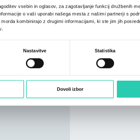
goditev vsebin in oglasov, za zagotavljanje funkcij družbenih me
nformacije o vaši uporabi našega mesta z našimi partnerji s pod
ih morda kombinirajo z drugimi informacijami, ki ste jim jih posredov
v.
Nastavitve
Statistika
Dovoli izbor