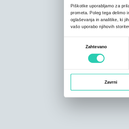
Piškotke uporabljamo za prila
prometa. Poleg tega delimo i
oglaševanja in analitike, ki j
vašo uporabo njihovih storite
Izbira
Zahtevano
soglasja
Zavrni