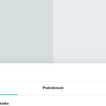
Podrobnosti
škotke