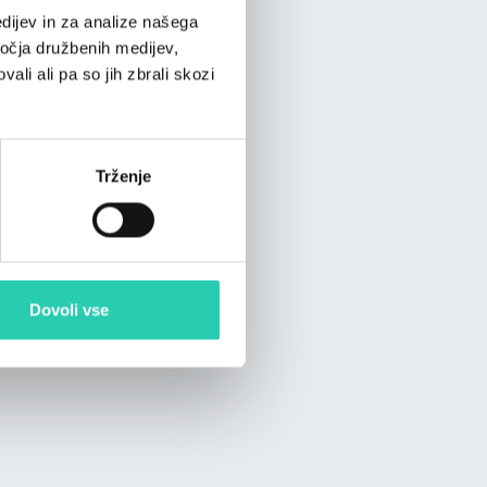
dijev in za analize našega
ročja družbenih medijev,
ali ali pa so jih zbrali skozi
Trženje
Dovoli vse