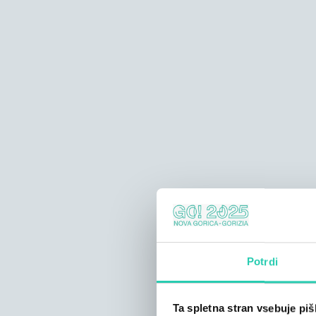
Potrdi
Ta spletna stran vsebuje pi