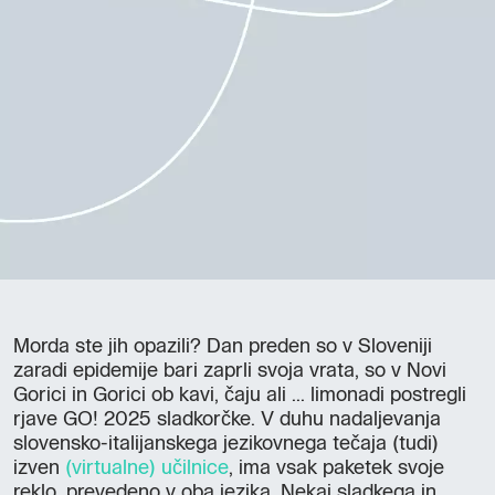
Morda ste jih opazili? Dan preden so v Sloveniji
zaradi epidemije bari zaprli svoja vrata, so v Novi
Gorici in Gorici ob kavi, čaju ali ... limonadi postregli
rjave GO! 2025 sladkorčke. V duhu nadaljevanja
slovensko-italijanskega jezikovnega tečaja (tudi)
izven
(virtualne) učilnice
, ima vsak paketek svoje
reklo, prevedeno v oba jezika. Nekaj sladkega in