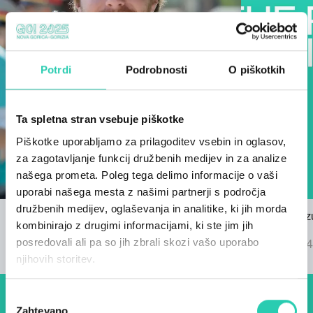
Potrdi
Podrobnosti
O piškotkih
Ta spletna stran vsebuje piškotke
Piškotke uporabljamo za prilagoditev vsebin in oglasov,
za zagotavljanje funkcij družbenih medijev in za analize
našega prometa. Poleg tega delimo informacije o vaši
uporabi našega mesta z našimi partnerji s področja
družbenih medijev, oglaševanja in analitike, ki jih morda
Razpis za himno GO! 2025
Znani so rez
kombinirajo z drugimi informacijami, ki ste jim jih
22/03/2024
GO! 2025
posredovali ali pa so jih zbrali skozi vašo uporabo
04/09/2024
njihovih storitev.
Izbira
Zahtevano