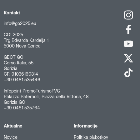
Kontakt
info@go2025.eu
GO! 2025
Trg Edvarda Kardelja 1
5000 Nova Gorica
GECT GO
Corso Italia, 55
Gorizia
CF: 91036160314
+39 0481 535446
Infopoint PromoTurismoFVG
Palazzo Paternolli, Piazza della Vittoria, 48
Gorizia GO
+39 0481 535764
Aktualno
Informacije
Novice
Politika piškotkov