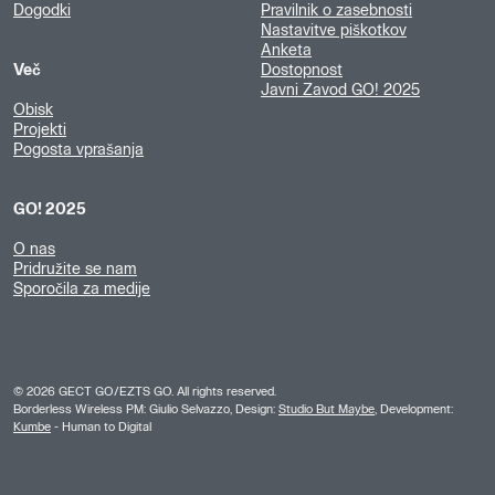
Dogodki
Pravilnik o zasebnosti
Nastavitve piškotkov
Anketa
Več
Dostopnost
Javni Zavod GO! 2025
Obisk
Projekti
Pogosta vprašanja
GO! 2025
O nas
Pridružite se nam
Sporočila za medije
©
2026
GECT GO/EZTS GO. All rights reserved.
Borderless Wireless PM: Giulio Selvazzo, Design:
Studio But Maybe
, Development:
Kumbe
- Human to Digital