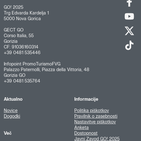
GO! 2025
Trg Edvarda Kardelja 1
5000 Nova Gorica
GECT GO
Corso Italia, 55
Gorizia
CF: 91036160314
+39 0481 535446
Infopoint PromoTurismoFVG
Palazzo Paternolli, Piazza della Vittoria, 48
Gorizia GO
+39 0481 535764
Aktualno
Informacije
Novice
Politika piškotkov
Dogodki
Pravilnik o zasebnosti
Nastavitve piškotkov
Anketa
Več
Dostopnost
Javni Zavod GO! 2025