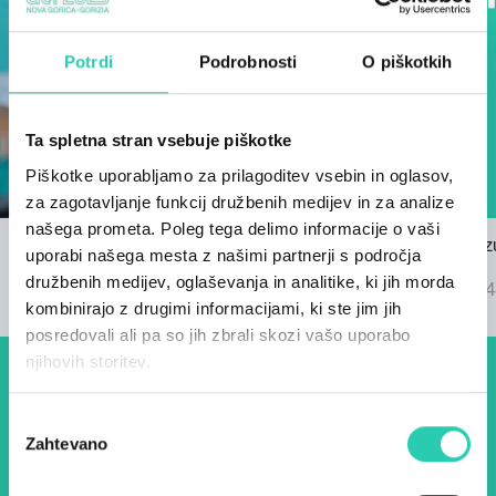
Potrdi
Podrobnosti
O piškotkih
Ta spletna stran vsebuje piškotke
Piškotke uporabljamo za prilagoditev vsebin in oglasov,
za zagotavljanje funkcij družbenih medijev in za analize
našega prometa. Poleg tega delimo informacije o vaši
Razpis za himno GO! 2025
Znani so rez
uporabi našega mesta z našimi partnerji s področja
22/03/2024
GO! 2025
družbenih medijev, oglaševanja in analitike, ki jih morda
04/09/2024
kombinirajo z drugimi informacijami, ki ste jim jih
posredovali ali pa so jih zbrali skozi vašo uporabo
njihovih storitev.
Dogodki, članki in zgodbe iz
Izbira
evropske prestolnice kulture
Zahtevano
soglasja
– prijavite se na naš novičnik