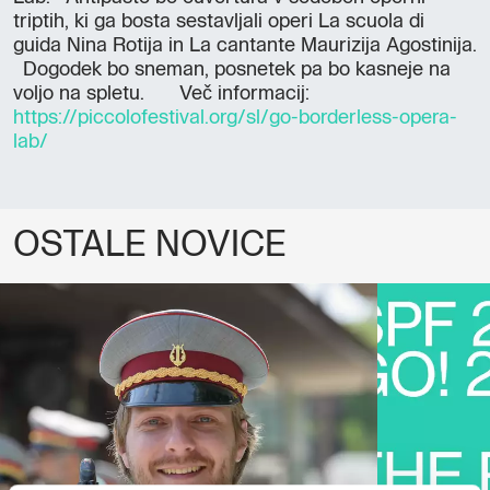
triptih, ki ga bosta sestavljali operi La scuola di
guida Nina Rotija in La cantante Maurizija Agostinija.
Dogodek bo sneman, posnetek pa bo kasneje na
voljo na spletu. Več informacij:
https://piccolofestival.org/sl/go-borderless-opera-
lab/
OSTALE NOVICE