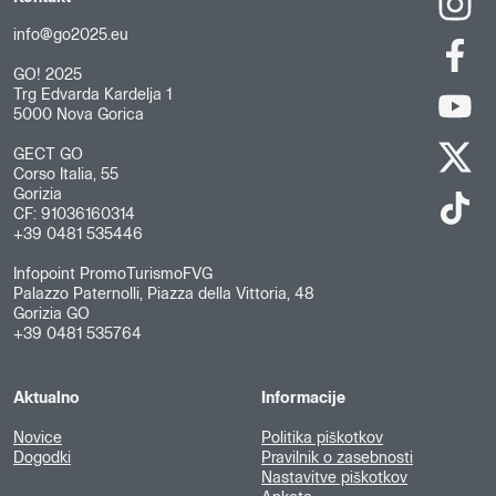
info@go2025.eu
GO! 2025
Trg Edvarda Kardelja 1
5000 Nova Gorica
GECT GO
Corso Italia, 55
Gorizia
CF: 91036160314
+39 0481 535446
Infopoint PromoTurismoFVG
Palazzo Paternolli, Piazza della Vittoria, 48
Gorizia GO
+39 0481 535764
Aktualno
Informacije
Novice
Politika piškotkov
Dogodki
Pravilnik o zasebnosti
Nastavitve piškotkov