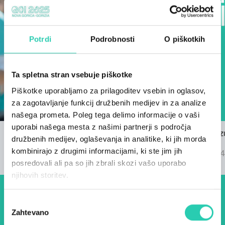
Potrdi
Podrobnosti
O piškotkih
Ta spletna stran vsebuje piškotke
Piškotke uporabljamo za prilagoditev vsebin in oglasov,
za zagotavljanje funkcij družbenih medijev in za analize
našega prometa. Poleg tega delimo informacije o vaši
uporabi našega mesta z našimi partnerji s področja
Razpis za himno GO! 2025
Znani so rez
družbenih medijev, oglaševanja in analitike, ki jih morda
22/03/2024
GO! 2025
kombinirajo z drugimi informacijami, ki ste jim jih
04/09/2024
posredovali ali pa so jih zbrali skozi vašo uporabo
njihovih storitev.
Dogodki, članki in zgodbe iz
Izbira
Zahtevano
soglasja
evropske prestolnice kulture