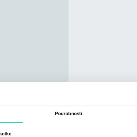
Podrobnosti
škotke