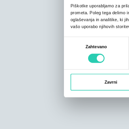
Piškotke uporabljamo za prila
prometa. Poleg tega delimo i
oglaševanja in analitike, ki j
vašo uporabo njihovih storite
Izbira
Zahtevano
soglasja
Zavrni