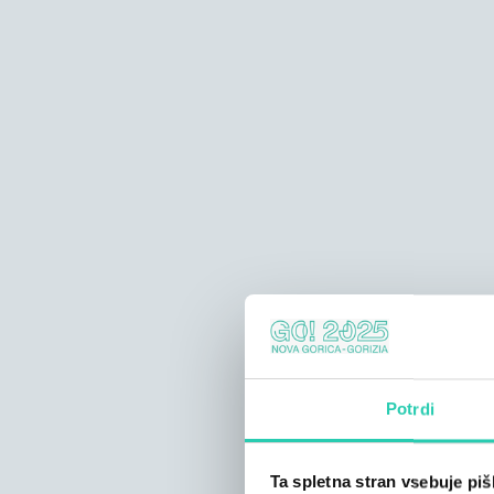
Potrdi
Ta spletna stran vsebuje pi