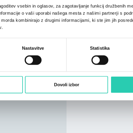
goditev vsebin in oglasov, za zagotavljanje funkcij družbenih me
nformacije o vaši uporabi našega mesta z našimi partnerji s pod
ih morda kombinirajo z drugimi informacijami, ki ste jim jih posredov
v.
Nastavitve
Statistika
Dovoli izbor