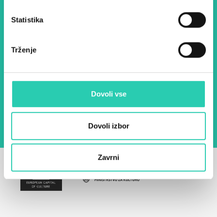
Statistika
Ime *
Priimek *
Trženje
E-pošta *
Z uporabo tega obrazca potrjujem, da sem
Dovoli vse
seznanjen z obdelavo osebnih podatkov za
namen pošiljanja novic.
Pravilnik o zasebnosti
Dovoli izbor
Zavrni