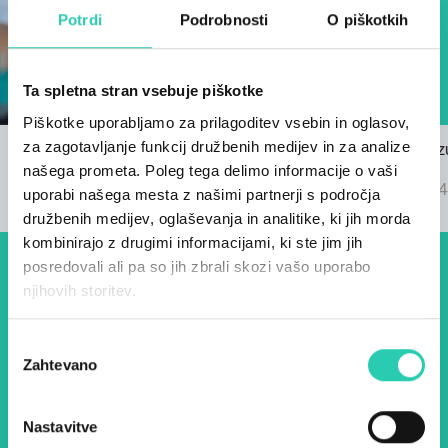
Potrdi
Podrobnosti
O piškotkih
Ta spletna stran vsebuje piškotke
Piškotke uporabljamo za prilagoditev vsebin in oglasov,
za zagotavljanje funkcij družbenih medijev in za analize
Razpis za himno GO! 2025
Znani so rez
našega prometa. Poleg tega delimo informacije o vaši
22/03/2024
GO! 2025
04/09/2024
uporabi našega mesta z našimi partnerji s področja
družbenih medijev, oglaševanja in analitike, ki jih morda
kombinirajo z drugimi informacijami, ki ste jim jih
posredovali ali pa so jih zbrali skozi vašo uporabo
Dogodki, članki in zgodbe iz
njihovih storitev.
evropske prestolnice kulture
Izbira
– prijavite se na naš novičnik
Zahtevano
soglasja
in ostanite na tekočem z
našimi aktivnostmi.
Nastavitve