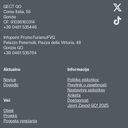
GECT GO
Corso Italia, 55
Gorizia
CF: 91036160314
+39 0481 535446
Infopoint PromoTurismoFVG
Palazzo Paternolli, Piazza della Vittoria, 48
Gorizia GO
+39 0481 535764
Aktualno
Informacije
Novice
Politika piškotkov
Dogodki
Pravilnik o zasebnosti
Nastavitve piškotkov
Anketa
Več
Dostopnost
Javni Zavod GO! 2025
Obisk
Projekti
Pogosta vprašanja