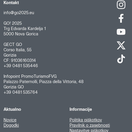
Kontakt
info@go2025.eu
GO! 2025
Trg Edvarda Kardelja 1
5000 Nova Gorica
GECT GO
Corso Italia, 55
Gorizia
CF: 91036160314
+39 0481 535446
Infopoint PromoTurismoFVG
Palazzo Paternolli, Piazza della Vittoria, 48
Gorizia GO
+39 0481 535764
Aktualno
Informacije
Novice
Politika piškotkov
Dogodki
Pravilnik o zasebnosti
Nastavitve piškotkov