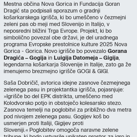
Mestna občina Nova Gorica in Fundacija Goran
Dragić sta podpisali sporazum o gradnji
košarkarskega igrišča, ki bo umeščeno v čezmejni
zeleni pas ob meji med Slovenijo in Italijo, v
neposredni bližini Trga Evrope. Projekt, ki bo
simbolično povezal obe državi, je del uradnega
programa Evropske prestolnice kulture 2025 Nova
Gorica - Gorica. Novo igrišče bo povezalo
Gorana
Dragića – Gogija
in
Luigija Datomeja – Gigija
,
legendarna košarkarja Slovenije in Italije, zato ga že
imenujemo brezmejno igrišče GOGI & GIGI.
Saša Dobričič, avtorica idejne zasnove čezmejnega
zelenega pasu in projektantka igrišča, pojasnjuje:
»Igrišče bo del EPK distrikta, umeščeno med
Kolodvorsko potjo in obstoječo kolesarsko stezo.
Zasnova temelji na poglobitvi za približno dva metra
pod nivojem zelenega pasu. Gogijev koš bo
usmerjen proti Italiji, Gigijev proti
Sloveniji.« Poglobitev omogoča naravne zelene
tribune, ki bodo ustvarile unikaten prostor za igro in