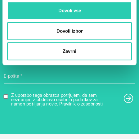
evropske prestolnice kulture
– prijavite se na naš novičnik
Dovoli vse
in ostanite na tekočem z
našimi aktivnostmi.
Dovoli izbor
Zavrni
Ime *
Priimek *
E-pošta *
Z uporabo tega obrazca potrjujem, da sem
seznanjen z obdelavo osebnih podatkov za
namen pošiljanja novic.
Pravilnik o zasebnosti