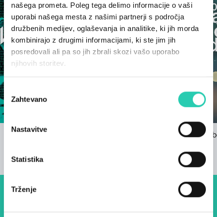
našega prometa. Poleg tega delimo informacije o vaši
uporabi našega mesta z našimi partnerji s področja
družbenih medijev, oglaševanja in analitike, ki jih morda
kombinirajo z drugimi informacijami, ki ste jim jih
posredovali ali pa so jih zbrali skozi vašo uporabo
njihovih storitev.
Izbira
Zahtevano
soglasja
Nastavitve
Manj kot 100 dni do goriškega
Brezmejne boz
spektakla!
GO!
20/11/2024
22/11/2024
Statistika
Trženje
Dogodki, članki in zgodbe iz