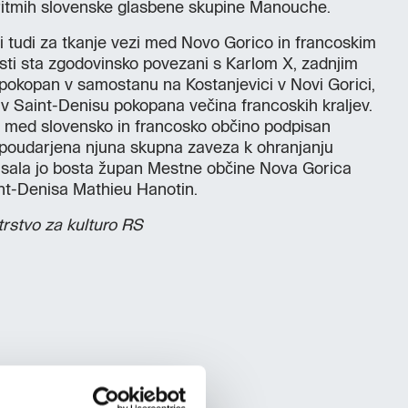
 ritmih slovenske glasbene skupine Manouche.
li tudi za tkanje vezi med Novo Gorico in francoskim
ti sta zgodovinsko povezani s Karlom X, zadnjim
e pokopan v samostanu na Kostanjevici v Novi Gorici,
 v Saint-Denisu pokopana večina francoskih kraljev.
o med slovensko in francosko občino podpisan
poudarjena njuna skupna zaveza k ohranjanju
pisala jo bosta župan Mestne občine Nova Gorica
nt-Denisa Mathieu Hanotin.
trstvo za kulturo RS