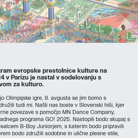
gram evropske prestolnice kulture na
4 v Parizu je nastal v sodelovanju s
tvom za kulturo.
ajo Olimpijske igre, 8. avgusta se jim bomo s
užili tudi mi. Našli nas boste v Slovenski hiši, kjer
lturne povezave s pomočjo MN Dance Company,
 uradnega programa GO! 2025. Nastopili bodo skupaj s
salcem B-Boy Juniorjem, s katerim bodo pripravili
rem bodo združili sodobne in ulične plesne stile,