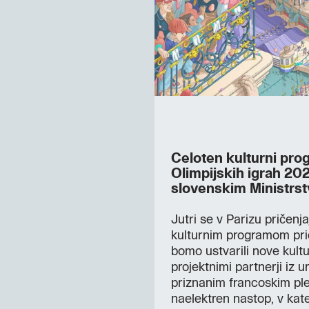
Celoten kulturni pro
Olimpijskih igrah 202
slovenskim Ministrs
Jutri se v Parizu pričenj
kulturnim programom pridr
bomo ustvarili nove ku
projektnimi partnerji iz
priznanim francoskim ple
naelektren nastop, v kate