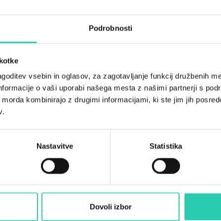
Podrobnosti
škotke
goditev vsebin in oglasov, za zagotavljanje funkcij družbenih me
nformacije o vaši uporabi našega mesta z našimi partnerji s pod
ih morda kombinirajo z drugimi informacijami, ki ste jim jih posredov
v.
Nastavitve
Statistika
Dovoli izbor