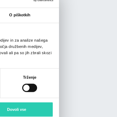
O piškotkih
dijev in za analize našega
ročja družbenih medijev,
ali ali pa so jih zbrali skozi
Trženje
Dovoli vse