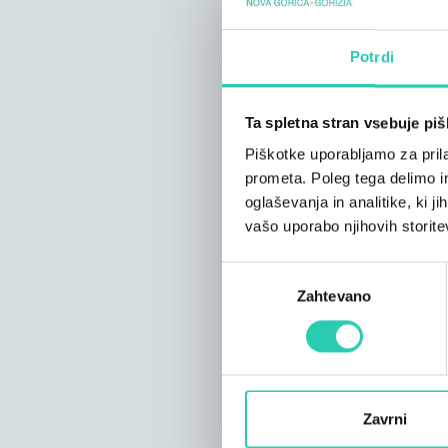
Potrdi
Ta spletna stran vsebuje pi
Piškotke uporabljamo za prila
prometa. Poleg tega delimo i
oglaševanja in analitike, ki j
vašo uporabo njihovih storite
Izbira
Zahtevano
soglasja
Zavrni