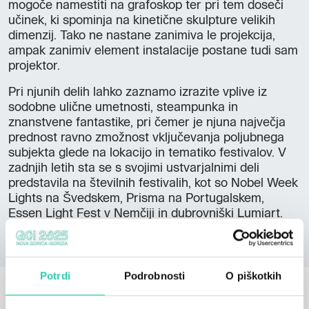
mogoče namestiti na grafoskop ter pri tem doseči
učinek, ki spominja na kinetične skulpture velikih
dimenzij. Tako ne nastane zanimiva le projekcija,
ampak zanimiv element instalacije postane tudi sam
projektor.
Pri njunih delih lahko zaznamo izrazite vplive iz
sodobne ulične umetnosti, steampunka in
znanstvene fantastike, pri čemer je njuna največja
prednost ravno zmožnost vključevanja poljubnega
subjekta glede na lokacijo in tematiko festivalov. V
zadnjih letih sta se s svojimi ustvarjalnimi deli
predstavila na številnih festivalih, kot so Nobel Week
Lights na Švedskem, Prisma na Portugalskem,
Essen Light Fest v Nemčiji in dubrovniški Lumiart.
Potrdi
Podrobnosti
O piškotkih
OSTALE NOVICE