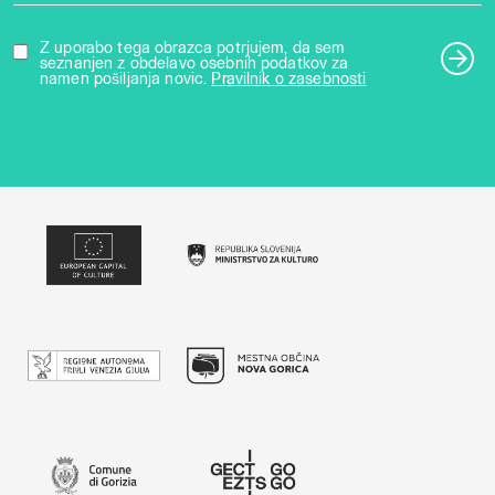
Z uporabo tega obrazca potrjujem, da sem
seznanjen z obdelavo osebnih podatkov za
namen pošiljanja novic.
Pravilnik o zasebnosti