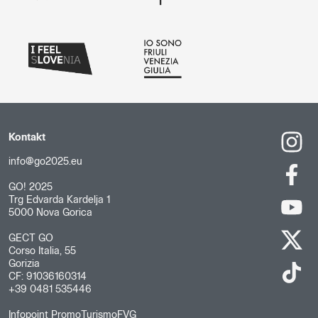
Kontakt
info@go2025.eu
GO! 2025
Trg Edvarda Kardelja 1
5000 Nova Gorica
GECT GO
Corso Italia, 55
Gorizia
CF: 91036160314
+39 0481 535446
Infopoint PromoTurismoFVG