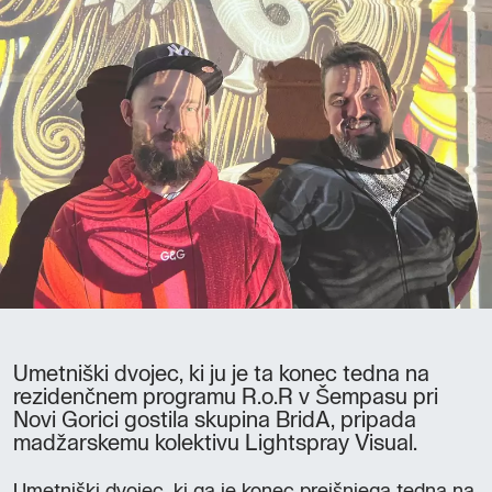
Umetniški dvojec, ki ju je ta konec tedna na
rezidenčnem programu R.o.R v Šempasu pri
Novi Gorici gostila skupina BridA, pripada
madžarskemu kolektivu Lightspray Visual.
Umetniški dvojec, ki ga je konec prejšnjega tedna na