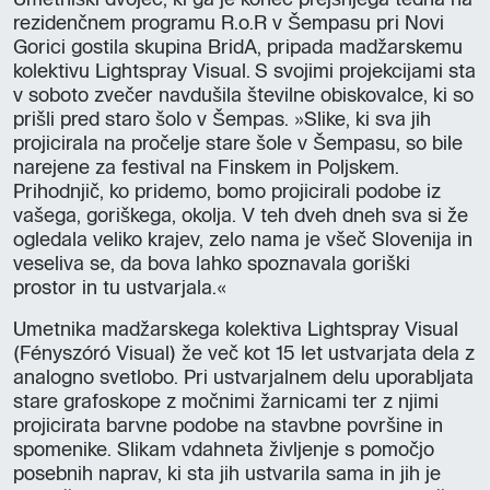
rezidenčnem programu R.o.R v Šempasu pri Novi
Gorici gostila skupina BridA, pripada madžarskemu
kolektivu Lightspray Visual. S svojimi projekcijami sta
v soboto zvečer navdušila številne obiskovalce, ki so
prišli pred staro šolo v Šempas. »Slike, ki sva jih
projicirala na pročelje stare šole v Šempasu, so bile
narejene za festival na Finskem in Poljskem.
Prihodnjič, ko pridemo, bomo projicirali podobe iz
vašega, goriškega, okolja. V teh dveh dneh sva si že
ogledala veliko krajev, zelo nama je všeč Slovenija in
veseliva se, da bova lahko spoznavala goriški
prostor in tu ustvarjala.«
Umetnika madžarskega kolektiva Lightspray Visual
(Fényszóró Visual) že več kot 15 let ustvarjata dela z
analogno svetlobo. Pri ustvarjalnem delu uporabljata
stare grafoskope z močnimi žarnicami ter z njimi
projicirata barvne podobe na stavbne površine in
spomenike. Slikam vdahneta življenje s pomočjo
posebnih naprav, ki sta jih ustvarila sama in jih je