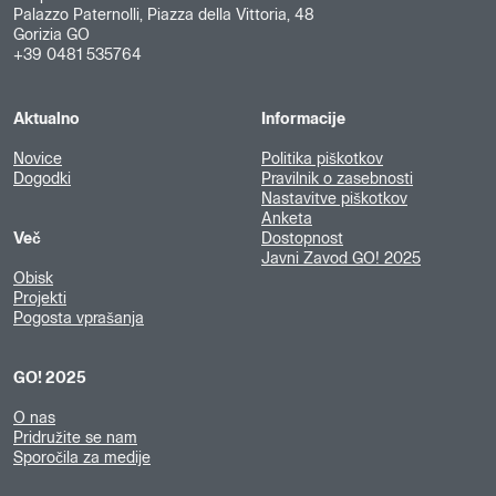
Palazzo Paternolli, Piazza della Vittoria, 48
Gorizia GO
+39 0481 535764
Aktualno
Informacije
Novice
Politika piškotkov
Dogodki
Pravilnik o zasebnosti
Nastavitve piškotkov
Anketa
Več
Dostopnost
Javni Zavod GO! 2025
Obisk
Projekti
Pogosta vprašanja
GO! 2025
O nas
Pridružite se nam
Sporočila za medije