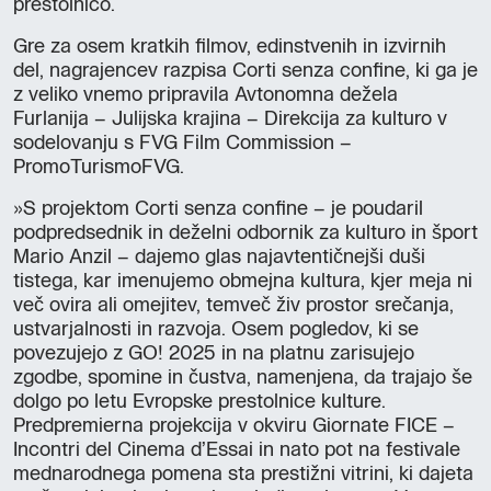
prestolnico.
Gre za osem kratkih filmov, edinstvenih in izvirnih
del, nagrajencev razpisa Corti senza confine, ki ga je
z veliko vnemo pripravila Avtonomna dežela
Furlanija – Julijska krajina – Direkcija za kulturo v
sodelovanju s FVG Film Commission –
PromoTurismoFVG.
»S projektom Corti senza confine – je poudaril
podpredsednik in deželni odbornik za kulturo in šport
Mario Anzil – dajemo glas najavtentičnejši duši
tistega, kar imenujemo obmejna kultura, kjer meja ni
več ovira ali omejitev, temveč živ prostor srečanja,
ustvarjalnosti in razvoja. Osem pogledov, ki se
povezujejo z GO! 2025 in na platnu zarisujejo
zgodbe, spomine in čustva, namenjena, da trajajo še
dolgo po letu Evropske prestolnice kulture.
Predpremierna projekcija v okviru Giornate FICE –
Incontri del Cinema d’Essai in nato pot na festivale
mednarodnega pomena sta prestižni vitrini, ki dajeta