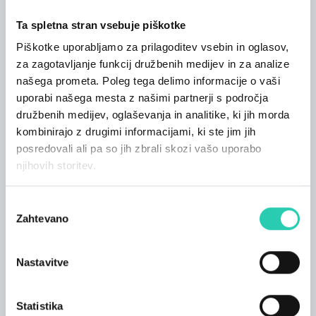
prijateljstvu med Italijanom in Slovencem, ki
Ta spletna stran vsebuje piškotke
sta odrasla v kulturno povezanem okolju
goriškega Staatsgymnasija;
Piškotke uporabljamo za prilagoditev vsebin in oglasov,
L’osservatore dell’est Alberta Fasula (Neferti
za zagotavljanje funkcij družbenih medijev in za analize
Film), spretna mešanica komedije in drame
našega prometa. Poleg tega delimo informacije o vaši
ter poklon vesternom Sergia Leoneja.
uporabi našega mesta z našimi partnerji s področja
družbenih medijev, oglaševanja in analitike, ki jih morda
Dela podpisujejo režiserji in produkcijske hiše, že
kombinirajo z drugimi informacijami, ki ste jim jih
uveljavljeni na nacionalni in mednarodni ravni, ki so
pritegnili tudi znane igralce, kot so Ksenija
posredovali ali pa so jih zbrali skozi vašo uporabo
Rappoport, Lucia Mascino in Giorgio Colangeli.
njihovih storitev.
S skupnim trajanjem 144 minut filmi sestavljajo
Izbira
mozaik jezikov in vizij. So povabilo k preseganju
Zahtevano
resničnih ali simbolnih meja.
soglasja
Povezava do vabila je dostopna
tukaj
.
Nastavitve
V primeru dežja bo dogodek potekal v Kinemaxu
Gorica.
Statistika