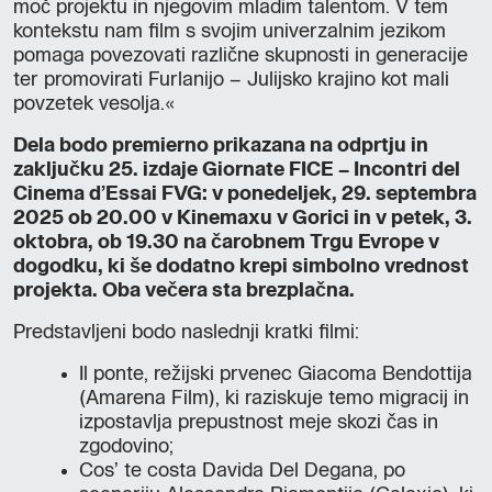
moč projektu in njegovim mladim talentom. V tem
kontekstu nam film s svojim univerzalnim jezikom
pomaga povezovati različne skupnosti in generacije
ter promovirati Furlanijo – Julijsko krajino kot mali
povzetek vesolja.«
Dela bodo premierno prikazana na odprtju in
zaključku 25. izdaje Giornate FICE – Incontri del
Cinema d’Essai FVG: v ponedeljek, 29. septembra
2025 ob 20.00 v Kinemaxu v Gorici in v petek, 3.
oktobra, ob 19.30 na čarobnem Trgu Evrope v
dogodku, ki še dodatno krepi simbolno vrednost
projekta. Oba večera sta brezplačna.
Predstavljeni bodo naslednji kratki filmi:
Il ponte, režijski prvenec Giacoma Bendottija
(Amarena Film), ki raziskuje temo migracij in
izpostavlja prepustnost meje skozi čas in
zgodovino;
Cos’ te costa Davida Del Degana, po