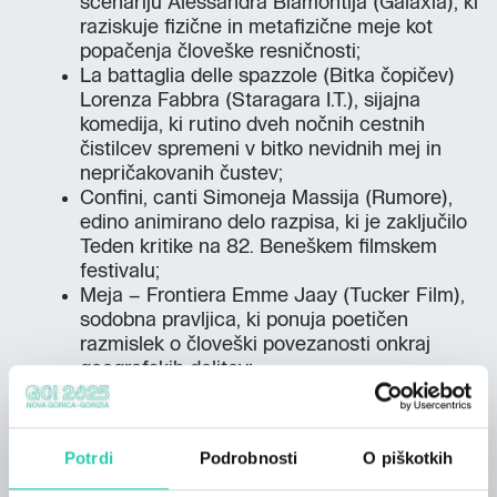
scenariju Alessandra Biamontija (Galaxia), ki
raziskuje fizične in metafizične meje kot
popačenja človeške resničnosti;
La battaglia delle spazzole (Bitka čopičev)
Lorenza Fabbra (Staragara I.T.), sijajna
komedija, ki rutino dveh nočnih cestnih
čistilcev spremeni v bitko nevidnih mej in
nepričakovanih čustev;
Confini, canti Simoneja Massija (Rumore),
edino animirano delo razpisa, ki je zaključilo
Teden kritike na 82. Beneškem filmskem
festivalu;
Meja – Frontiera Emme Jaay (Tucker Film),
sodobna pravljica, ki ponuja poetičen
razmislek o človeški povezanosti onkraj
geografskih delitev;
Vivere (Živeti) Chiare Cremaschi (La
Scontrosa), močna vizualna pripoved v obliki
cestnega filma;
Potrdi
Podrobnosti
O piškotkih
L’estate che verrà Maura Lodija
(Groenlandia), ganljiva zgodba o globokem