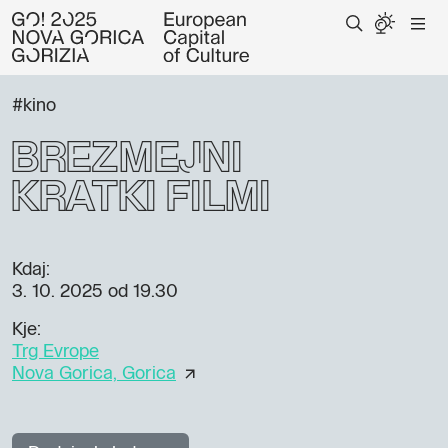
#kino
Brezmejni
kratki filmi
Kdaj:
3. 10. 2025
od 19.30
Kje:
Trg Evrope
Nova Gorica, Gorica