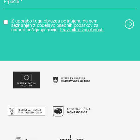
E-pošta *
Z uporabo tega obrazca potrjujem, da sem
seznanjen z obdelavo osebnih podatkov za
namen pošiljanja novic.
Pravilnik o zasebnosti