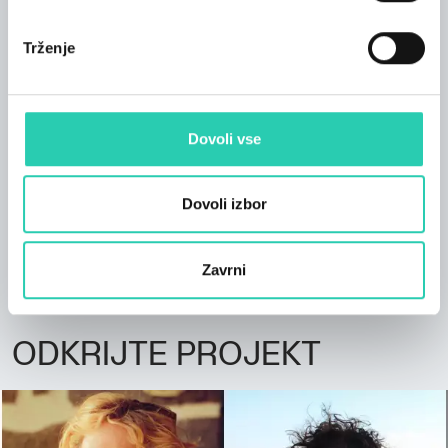
Trženje
*** Objava dogodkov na spletni strani GO! 2025 je
podrejena smernicam, ki so na voljo na tej
povezavi
;
ne moremo jamčiti za točnost in ažurnost vseh
Dovoli vse
informacij na tem spletnem mestu. Stran GO! 2025 v
zvezi s tem ne prevzema nobene odgovornosti.
Priporočamo vam, da se obrnete na organizatorja
Dovoli izbor
dogodka in preverite točnost informacij, ki vas
zanimajo.
Zavrni
ODKRIJTE PROJEKT