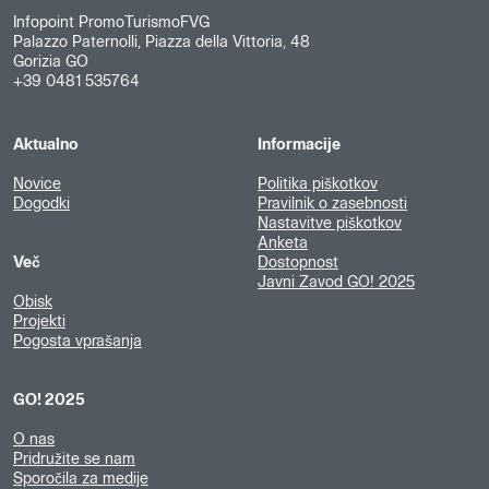
Infopoint PromoTurismoFVG
Palazzo Paternolli, Piazza della Vittoria, 48
Gorizia GO
+39 0481 535764
Aktualno
Informacije
Novice
Politika piškotkov
Dogodki
Pravilnik o zasebnosti
Nastavitve piškotkov
Anketa
Več
Dostopnost
Javni Zavod GO! 2025
Obisk
Projekti
Pogosta vprašanja
GO! 2025
O nas
Pridružite se nam
Sporočila za medije