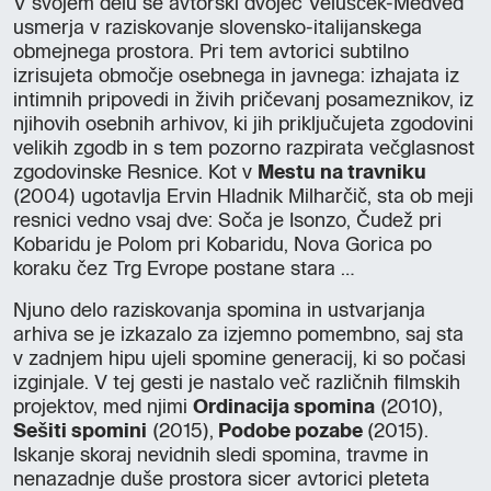
V svojem delu se avtorski dvojec Velušček-Medved
usmerja v raziskovanje slovensko-italijanskega
obmejnega prostora. Pri tem avtorici subtilno
izrisujeta območje osebnega in javnega: izhajata iz
intimnih pripovedi in živih pričevanj posameznikov, iz
njihovih osebnih arhivov, ki jih priključujeta zgodovini
velikih zgodb in s tem pozorno razpirata večglasnost
zgodovinske Resnice. Kot v
Mestu na travniku
(2004) ugotavlja Ervin Hladnik Milharčič, sta ob meji
resnici vedno vsaj dve: Soča je Isonzo, Čudež pri
Kobaridu je Polom pri Kobaridu, Nova Gorica po
koraku čez Trg Evrope postane stara …
Njuno delo raziskovanja spomina in ustvarjanja
arhiva se je izkazalo za izjemno pomembno, saj sta
v zadnjem hipu ujeli spomine generacij, ki so počasi
izginjale. V tej gesti je nastalo več različnih filmskih
projektov, med njimi
Ordinacija spomina
(2010),
Sešiti spomini
(2015),
Podobe pozabe
(2015).
Iskanje skoraj nevidnih sledi spomina, travme in
nenazadnje duše prostora sicer avtorici pleteta