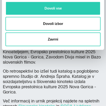
Območje prehoda V: mir / vojna
(21. april 2026)
Območje prehoda VI: nasilje / sočutje
(8. maj
Dovoli vse
2026)
Območje prehoda VII: odhodi / prihodi
(10. junij
2026)
Dovoli izbor
Retrospektivo Anje Medved in Nadje Velušček sta
kurirala Vesna Bukovec in Robert Kuret, program
Zavrni
pripravljata SCCA-Ljubljana in Slovenska kinoteka v
sodelovanju z Zavodom KINOkašča/CINEMAttic,
Kinoateljejem, Evropsko prestolnico kulture 2025
Nova Gorica - Gorica, Zavodom Divja misel in Bazo
slovenskih filmov.
Ob retrospektivi bo izšel tudi katalog s poglobljeno
spremno študijo dr. Andreja Špraha. Katalog je v
soizdajateljstvu s Slovensko kinoteko izdala
Evropska prestolnica kulture 2025 Nova Gorica -
Gorica.
Več informacij in urnik projekcij najdete na spletnih