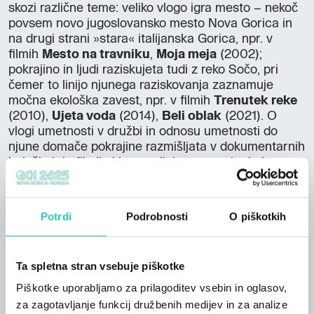
skozi različne teme: veliko vlogo igra mesto – nekoč
povsem novo jugoslovansko mesto Nova Gorica in
na drugi strani »stara« italijanska Gorica, npr. v
filmih
Mesto na travniku
,
Moja meja
(2002);
pokrajino in ljudi raziskujeta tudi z reko Sočo, pri
čemer to linijo njunega raziskovanja zaznamuje
močna ekološka zavest, npr. v filmih
Trenutek reke
(2010),
Ujeta voda
(2014),
Beli oblak
(2021). O
vlogi umetnosti v družbi in odnosu umetnosti do
njune domače pokrajine razmišljata v dokumentarnih
beležkah in filmih, ki spremljajo znamenito kulturno
središče Topolovo, npr. v filmu
Običaj in prevara
(2010). Predstavljen bo tudi njun prvi celovečerni
dokumentarec
Ne pozabi me
(2025), ki raziskuje
Potrdi
Podrobnosti
O piškotkih
spomine na 2. svetovno vojno.
Ker gre v avtorskem dvojcu Velušček-Medved
Ta spletna stran vsebuje piškotke
večinoma za srednjemetražne dokumentarne filme,
smo za pregled njunega ustvarjalnega opusa
Piškotke uporabljamo za prilagoditev vsebin in oglasov,
oblikovali nekakšne filmske dvojice. Program smo
za zagotavljanje funkcij družbenih medijev in za analize
želeli oblikovati na način, da bi tudi sopostavljena