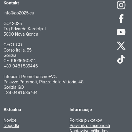
Kontakt
info@go2025.eu
GO! 2025
Trg Edvarda Kardelja 1
5000 Nova Gorica
GECT GO
Corso Italia, 55
Gorizia
CF: 91036160314
+39 0481 535446
Infopoint PromoTurismoFVG
Palazzo Paternolli, Piazza della Vittoria, 48
Gorizia GO
+39 0481 535764
Aktualno
Informacije
Novice
Politika piškotkov
Dogodki
Pravilnik o zasebnosti
Nastavitve piškotkov