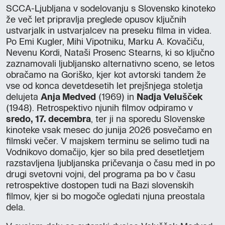
SCCA-Ljubljana v sodelovanju s Slovensko kinoteko
že več let pripravlja preglede opusov ključnih
ustvarjalk in ustvarjalcev na preseku filma in videa.
Po Emi Kugler, Mihi Vipotniku, Marku A. Kovačiču,
Nevenu Kordi, Nataši Prosenc Stearns, ki so ključno
zaznamovali ljubljansko alternativno sceno, se letos
obračamo na Goriško, kjer kot avtorski tandem že
vse od konca devetdesetih let prejšnjega stoletja
delujeta
Anja Medved
(1969) in
Nadja Velušček
(1948). Retrospektivo njunih filmov odpiramo v
sredo, 17. decembra
, ter ji na sporedu Slovenske
kinoteke vsak mesec do junija 2026 posvečamo en
filmski večer. V majskem terminu se selimo tudi na
Vodnikovo domačijo, kjer so bila pred desetletjem
razstavljena ljubljanska pričevanja o času med in po
drugi svetovni vojni, del programa pa bo v času
retrospektive dostopen tudi na Bazi slovenskih
filmov, kjer si bo mogoče ogledati njuna preostala
dela.