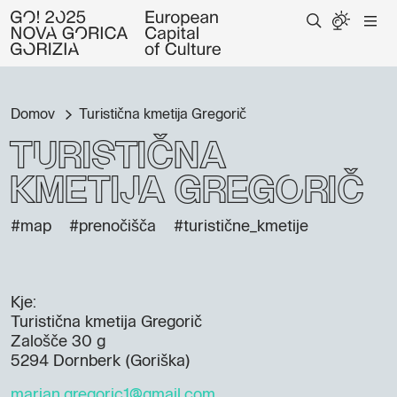
Domov
Turistična kmetija Gregorič
Turistična
kmetija Gregorič
#map
#prenočišča
#turistične_kmetije
Kje:
Turistična kmetija Gregorič
Zalošče 30 g
5294 Dornberk (Goriška)
marjan.gregoric1@gmail.com