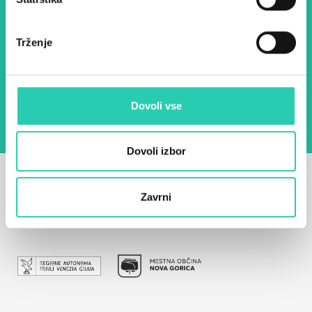
E-pošta *
Trženje
Z uporabo tega obrazca potrjujem, da sem
seznanjen z obdelavo osebnih podatkov za
namen pošiljanja novic.
Pravilnik o zasebnosti
Dovoli vse
Dovoli izbor
Zavrni