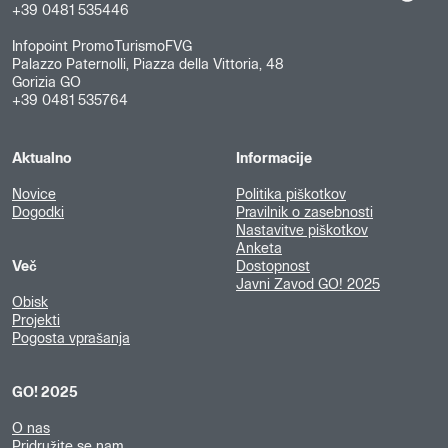
+39 0481 535446
Infopoint PromoTurismoFVG
Palazzo Paternolli, Piazza della Vittoria, 48
Gorizia GO
+39 0481 535764
Aktualno
Informacije
Novice
Politika piškotkov
Dogodki
Pravilnik o zasebnosti
Nastavitve piškotkov
Anketa
Več
Dostopnost
Javni Zavod GO! 2025
Obisk
Projekti
Pogosta vprašanja
GO! 2025
O nas
Pridružite se nam