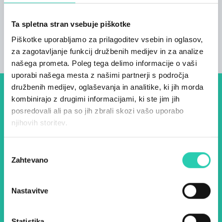
bližini kmetije je urejena učna pot Bajer
Ta spletna stran vsebuje piškotke
Piškotke uporabljamo za prilagoditev vsebin in oglasov,
za zagotavljanje funkcij družbenih medijev in za analize
našega prometa. Poleg tega delimo informacije o vaši
uporabi našega mesta z našimi partnerji s področja
družbenih medijev, oglaševanja in analitike, ki jih morda
Dogodki, članki in zgodbe iz
kombinirajo z drugimi informacijami, ki ste jim jih
posredovali ali pa so jih zbrali skozi vašo uporabo
evropske prestolnice kulture
njihovih storitev.
– prijavite se na naš novičnik
in ostanite na tekočem z
Izbira
Zahtevano
soglasja
našimi aktivnostmi.
Nastavitve
Ime *
Priimek *
Statistika