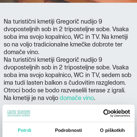
Na turistični kmetiji Gregorič nudijo 9
dvoposteljnih sob in 2 triposteljne sobe. Vsaka
soba ima svojo kopalnico, WC in TV. Na kmetiji
so na voljo tradicionalne kmečke dobrote ter
domače vino.
Na turistični kmetiji Gregorič nudijo 9
dvoposteljnih sob in 2 triposteljne sobe. Vsaka
soba ima svojo kopalnico, WC in TV, sedem sob
ima tudi lasten balkon s čudovitim razgledom.
Otroci bodo se bodo razveselili terase z igrali.
Na kmetiji je na voljo
domače vino
.
Ne prezrite:
možnost jahanja konj v ogradi in v naravi
Potrdi
Podrobnosti
O piškotkih
možnost spoznavanja dela v vinogradu v