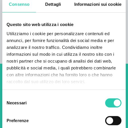
possibilità di andare a cavallo nel recinto o in
Consenso
Dettagli
Informazioni sui cookie
natura possibilità di conoscere il lavoro nel
vigneto nei pressi si snoda il sentiero
didattico Bajer
Questo sito web utilizza i cookie
Utilizziamo i cookie per personalizzare contenuti ed
annunci, per fornire funzionalità dei social media e per
analizzare il nostro traffico. Condividiamo inoltre
informazioni sul modo in cui utilizza il nostro sito con i
nostri partner che si occupano di analisi dei dati web,
pubblicità e social media, i quali potrebbero combinarle
con altre informazioni che ha fornito loro o che hanno
Non perderti i prossimi
raccolto dal suo utilizzo dei loro servizi.
eventi! Iscriviti alla
Selezione
newsletter di GO! 2025 per
Necessari
del
scoprire tutte le nostre
consenso
iniziative.
Preferenze