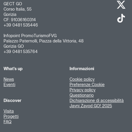
GECT GO
Corso Italia, 55
Gorizia
CF: 91036160314
+39 0481 535446
Infopoint PromoTurismoFVG
Palazzo Paternolli, Piazza della Vittoria, 48
Gorizia GO
+39 0481 535764
What's up
Informazioni
News
Cookie policy
Eventi
Preferenze Cookie
Privacy policy
Questionario
Discover
Dichiarazione di accessibilità
Javni Zavod GO! 2025
Visita
Progetti
FAQ