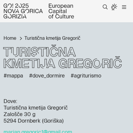
Home
Turistična kmetija Gregorič
Turistična
kmetija Gregorič
#mappa
#dove_dormire
#agriturismo
Dove:
Turistična kmetija Gregorič
Zalošče 30 g
5294 Dornberk (Goriška)
marjan.gregoric1@gmail.com