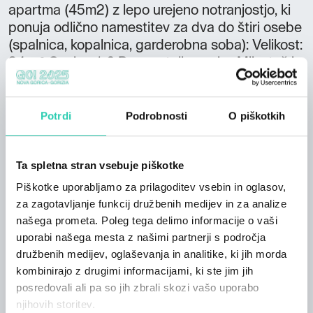
apartma (45m2) z lepo urejeno notranjostjo, ki
ponuja odlično namestitev za dva do štiri osebe
(spalnica, kopalnica, garderobna soba): Velikost:
24 m² Osebe: 1-6 Dvoposteljna soba Mija, tuš in
kad, WC, terasa Velikost: 24 m²: 1 - 2 APP: 5
app. (3+2, 2+1, 2+1, 2+2, 2+2) Postelje: 11+8
PONUDBA: nova, udobna, sodobno opremljena
Potrdi
Podrobnosti
O piškotkih
app., klimatska naprava, brezžični internet,
aparat za kavo, pralni stroj, sušilni stroj,
Ta spletna stran vsebuje piškotke
pomivalni stroj, toaster, pečica, keramična
plošča, plazma TV, zasebni vhod, veliko
Piškotke uporabljamo za prilagoditev vsebin in oglasov,
parkirišče, shramba za kolesa, velik vrt z
za zagotavljanje funkcij družbenih medijev in za analize
zunanjim masažnim bazenom, žar, gastronomski
našega prometa. Poleg tega delimo informacije o vaši
prostor LOKACIJA: na obrobju Kobarida,
uporabi našega mesta z našimi partnerji s področja
odlično izhodišče za vse vrste dejavnosti
družbenih medijev, oglaševanja in analitike, ki jih morda
kombinirajo z drugimi informacijami, ki ste jim jih
posredovali ali pa so jih zbrali skozi vašo uporabo
njihovih storitev.