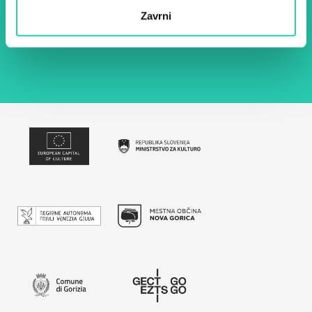
Zavrni
Z uporabo tega obrazca potrjujem, da sem
seznanjen z obdelavo osebnih podatkov za
namen pošiljanja novic.
Pravilnik o zasebnosti