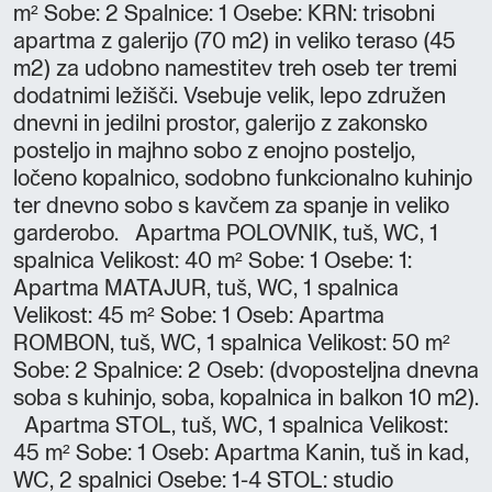
m² Sobe: 2 Spalnice: 1 Osebe: KRN: trisobni
apartma z galerijo (70 m2) in veliko teraso (45
m2) za udobno namestitev treh oseb ter tremi
dodatnimi ležišči. Vsebuje velik, lepo združen
dnevni in jedilni prostor, galerijo z zakonsko
posteljo in majhno sobo z enojno posteljo,
ločeno kopalnico, sodobno funkcionalno kuhinjo
ter dnevno sobo s kavčem za spanje in veliko
garderobo. Apartma POLOVNIK, tuš, WC, 1
spalnica Velikost: 40 m² Sobe: 1 Osebe: 1:
Apartma MATAJUR, tuš, WC, 1 spalnica
Velikost: 45 m² Sobe: 1 Oseb: Apartma
ROMBON, tuš, WC, 1 spalnica Velikost: 50 m²
Sobe: 2 Spalnice: 2 Oseb: (dvoposteljna dnevna
soba s kuhinjo, soba, kopalnica in balkon 10 m2).
Apartma STOL, tuš, WC, 1 spalnica Velikost:
45 m² Sobe: 1 Oseb: Apartma Kanin, tuš in kad,
WC, 2 spalnici Osebe: 1-4 STOL: studio