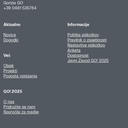
Gorizia GO
+39 0481 535764
Aktualno
Informacije
Novice
Politika piškotkov
Dogodki
Pravilnik o zasebnosti
Nastavitve piškotkov
Anketa
Več
Dostopnost
Javni Zavod GO! 2025
Obisk
Projekti
Pogosta vprašanja
GO! 2025
O nas
Pridružite se nam
Sporočila za medije