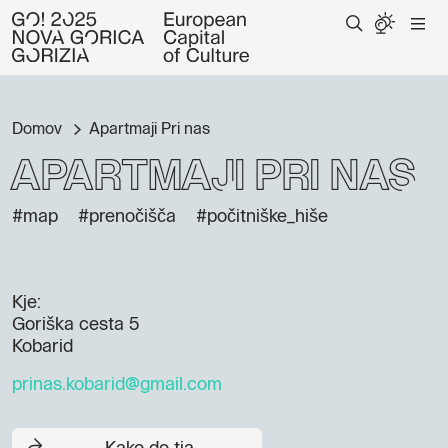
Domov
Apartmaji Pri nas
Apartmaji Pri nas
#map
#prenočišča
#počitniške_hiše
Kje:
Goriška cesta 5
Kobarid
prinas.kobarid@gmail.com