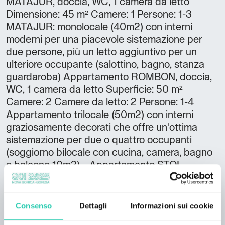
MATAJUR, doccia, WC, 1 camera da letto
Dimensione: 45 m² Camere: 1 Persone: 1-3
MATAJUR: monolocale (40m2) con interni
moderni per una piacevole sistemazione per
due persone, più un letto aggiuntivo per un
ulteriore occupante (salottino, bagno, stanza
guardaroba) Appartamento ROMBON, doccia,
WC, 1 camera da letto Superficie: 50 m²
Camere: 2 Camere da letto: 2 Persone: 1-4
Appartamento trilocale (50m2) con interni
graziosamente decorati che offre un'ottima
sistemazione per due o quattro occupanti
(soggiorno bilocale con cucina, camera, bagno
e balcone 10m2). Appartamento STOL,
doccia, WC, 1 camera da letto Superficie: 45 m²
Camere: 1 Persone: 1-4 STOL: monolocale
(45m2) con interni ben arredati che offre
Consenso
Dettagli
Informazioni sui cookie
un'ottima sistemazione per due o quattro