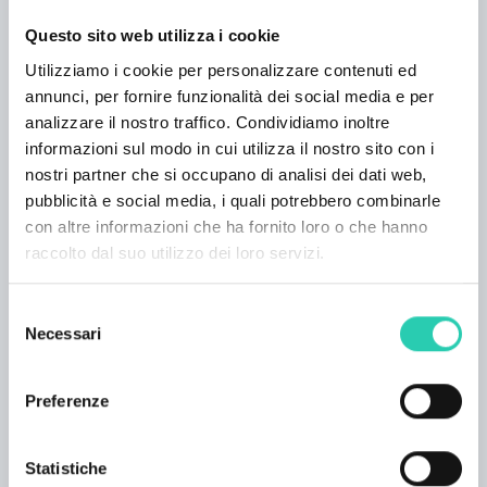
persone (salotto-sala da letto, bagno, stanza
guardaroba) Appartamento Kanin, doccia e
Questo sito web utilizza i cookie
bagno, WC, 2 camere da letto Persone: 1-6
Utilizziamo i cookie per personalizzare contenuti ed
Camera doppia Mija, doccia e bagno, WC,
annunci, per fornire funzionalità dei social media e per
terrazza Superficie: 24 m² Persone: 1-2 APP: 5
analizzare il nostro traffico. Condividiamo inoltre
app. (3+2, 2+1, 2+1, 2+2, 2+2) LETTI: 11+8
informazioni sul modo in cui utilizza il nostro sito con i
OFFERTA: appartamento nuovo, confortevole,
nostri partner che si occupano di analisi dei dati web,
modernamente attrezzato, aria condizionata,
pubblicità e social media, i quali potrebbero combinarle
internet wireless, macchina per il caffè,
con altre informazioni che ha fornito loro o che hanno
lavatrice, asciugatrice, lavastoviglie, tostapane,
raccolto dal suo utilizzo dei loro servizi.
forno, piastra in ceramica, TV al plasma,
ingresso privato, ampio parcheggio, deposito
Selezione
biciclette, grande giardino con piscina per
Necessari
del
massaggi all'aperto, barbecue, area
consenso
gastronomica POSIZIONE: ai margini di Kobarid,
Preferenze
punto di partenza perfetto per tutti i tipi di
attività
Statistiche