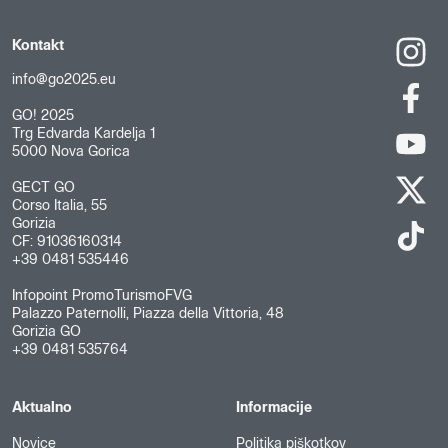
Kontakt
info@go2025.eu
GO! 2025
Trg Edvarda Kardelja 1
5000 Nova Gorica
GECT GO
Corso Italia, 55
Gorizia
CF: 91036160314
+39 0481 535446
Infopoint PromoTurismoFVG
Palazzo Paternolli, Piazza della Vittoria, 48
Gorizia GO
+39 0481 535764
Aktualno
Informacije
Novice
Politika piškotkov