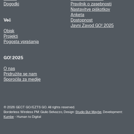
Dogodki
Pravilnik o zasebnosti
Nastavitve piškotkov
Anketa
Več
Dostopnost
Javni Zavod GO! 2025
Obisk
Projekti
Pogosta vprašanja
GO! 2025
O nas
Pridružite se nam
Sporočila za medije
©
2026
GECT GO/EZTS GO. All rights reserved.
Borderless Wireless PM: Giulio Selvazzo, Design:
Studio But Maybe
, Development:
Kumbe
- Human to Digital