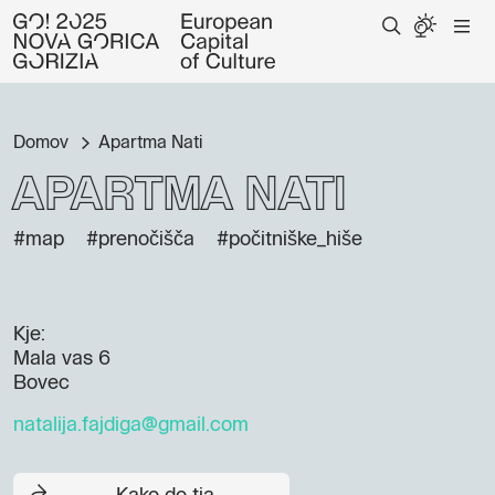
Domov
Apartma Nati
Apartma Nati
#map
#prenočišča
#počitniške_hiše
Kje:
Mala vas 6
Bovec
natalija.fajdiga@gmail.com