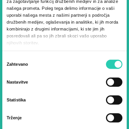
Dogodki, članki in zgodbe iz
za zagotavljanje funkcij družbenih medijev in za analize
našega prometa. Poleg tega delimo informacije o vaši
evropske prestolnice kulture
uporabi našega mesta z našimi partnerji s področja
– prijavite se na naš novičnik
družbenih medijev, oglaševanja in analitike, ki jih morda
in ostanite na tekočem z
kombinirajo z drugimi informacijami, ki ste jim jih
posredovali ali pa so jih zbrali skozi vašo uporabo
našimi aktivnostmi.
njihovih storitev.
Izbira
Ime *
Priimek *
Zahtevano
soglasja
E-pošta *
Nastavitve
Z uporabo tega obrazca potrjujem, da sem
Statistika
seznanjen z obdelavo osebnih podatkov za
namen pošiljanja novic.
Pravilnik o zasebnosti
Trženje