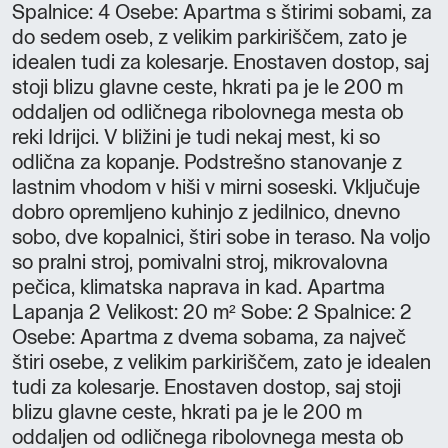
Spalnice: 4 Osebe: Apartma s štirimi sobami, za
do sedem oseb, z velikim parkiriščem, zato je
idealen tudi za kolesarje. Enostaven dostop, saj
stoji blizu glavne ceste, hkrati pa je le 200 m
oddaljen od odličnega ribolovnega mesta ob
reki Idrijci. V bližini je tudi nekaj mest, ki so
odlična za kopanje. Podstrešno stanovanje z
lastnim vhodom v hiši v mirni soseski. Vključuje
dobro opremljeno kuhinjo z jedilnico, dnevno
sobo, dve kopalnici, štiri sobe in teraso. Na voljo
so pralni stroj, pomivalni stroj, mikrovalovna
pečica, klimatska naprava in kad. Apartma
Lapanja 2 Velikost: 20 m² Sobe: 2 Spalnice: 2
Osebe: Apartma z dvema sobama, za največ
štiri osebe, z velikim parkiriščem, zato je idealen
tudi za kolesarje. Enostaven dostop, saj stoji
blizu glavne ceste, hkrati pa je le 200 m
oddaljen od odličnega ribolovnega mesta ob