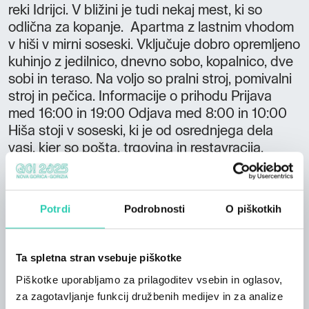
reki Idrijci. V bližini je tudi nekaj mest, ki so
odlična za kopanje. Apartma z lastnim vhodom
v hiši v mirni soseski. Vključuje dobro opremljeno
kuhinjo z jedilnico, dnevno sobo, kopalnico, dve
sobi in teraso. Na voljo so pralni stroj, pomivalni
stroj in pečica. Informacije o prihodu Prijava
med 16:00 in 19:00 Odjava med 8:00 in 10:00
Hiša stoji v soseski, ki je od osrednjega dela
vasi, kjer so pošta, trgovina in restavracija,
oddaljena približno en kilometer. Nahaja se ob
vznožju Šentviške planote in le 200 metrov od
reke Idrijce, kjer se lahko sprostite v mirni naravi
Potrdi
Podrobnosti
O piškotkih
med sončenjem, kopanjem ali ribolovom v reki
Idrijci. Zaradi dobrih povezav in bližine ceste je
lahko tudi odlično izhodišče za izlete in oglede.
Ta spletna stran vsebuje piškotke
Izposodite si lahko dve gorski kolesi, saj je
Piškotke uporabljamo za prilagoditev vsebin in oglasov,
lokacija idealna za gorsko kolesarjenje. Bližnja
za zagotavljanje funkcij družbenih medijev in za analize
mesta Most na Soči, Tolmin, Kobarid in Cerkno