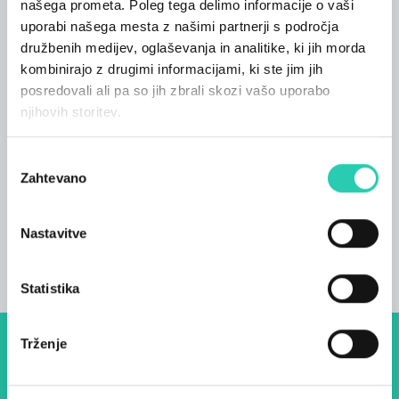
našega prometa. Poleg tega delimo informacije o vaši
ponujajo številna doživetja za vse, ki uživajo v
uporabi našega mesta z našimi partnerji s področja
adrenalinskih in vodnih športih, naravnih
družbenih medijev, oglaševanja in analitike, ki jih morda
lepotah, zgodovini in kulinariki. Na Šentviški
kombinirajo z drugimi informacijami, ki ste jim jih
planoti je nekaj čudovitih kolesarskih poti, ki vas
posredovali ali pa so jih zbrali skozi vašo uporabo
vodijo med kmetijskimi gozdovi in travniki s
njihovih storitev.
pogledom na Alpe. Nekaj več kot pol ure vožnje
z vlakom vas bo pripeljalo do znanih alpskih
Izbira
mest, Bohinja in Bleda.
Zahtevano
soglasja
Nastavitve
Statistika
Trženje
Dogodki, članki in zgodbe iz
evropske prestolnice kulture