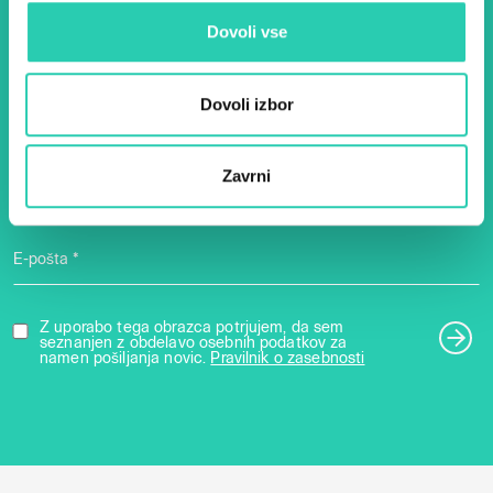
– prijavite se na naš novičnik
Dovoli vse
in ostanite na tekočem z
našimi aktivnostmi.
Dovoli izbor
Zavrni
Ime *
Priimek *
E-pošta *
Z uporabo tega obrazca potrjujem, da sem
seznanjen z obdelavo osebnih podatkov za
namen pošiljanja novic.
Pravilnik o zasebnosti