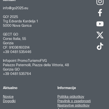
Kontakt
info@go2025.eu
GO! 2025
Trg Edvarda Kardelja 1
5000 Nova Gorica
GECT GO
Corso Italia, 55
Gorizia
CF: 91036160314
+39 0481 535446
Infopoint PromoTurismoFVG
Palazzo Paternolli, Piazza della Vittoria, 48
Gorizia GO
+39 0481 535764
Aktualno
Informacije
Novice
Politika piškotkov
Dogodki
Pravilnik o zasebnosti
Nastavitve piškotkov