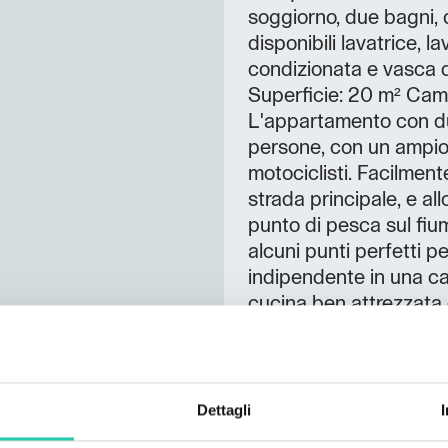
soggiorno, due bagni, 
disponibili lavatrice, l
condizionata e vasca
Superficie: 20 m² Came
L'appartamento con du
persone, con un ampio 
motociclisti. Facilment
strada principale, e a
punto di pesca sul fium
alcuni punti perfetti 
indipendente in una ca
cucina ben attrezzata 
camere e una terrazza. 
forno. Informazioni sul
out tra le 8:00 e le 10
chilometro di distanza 
Dettagli
trovano l'ufficio postal