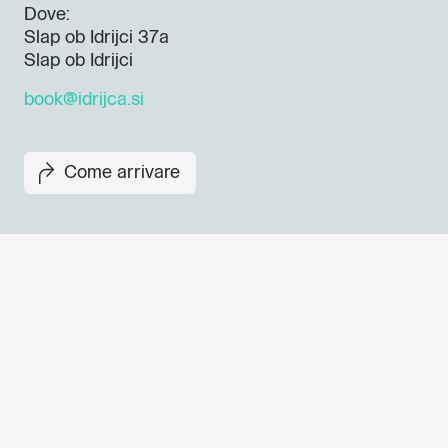
Dove:
Slap ob Idrijci 37a
Slap ob Idrijci
book@idrijca.si
Come arrivare
Non perderti i prossimi eventi
Iscriviti alla newsletter di GO
per scoprire tutte le nostre ini