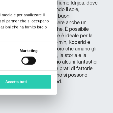
iška e a soli 200 metri dal fiume Idrijca, dove
a natura tranquilla prendendo il sole,
l media e per analizzare il
l fiume Idrijca. Grazie ai buoni
nostri partner che si occupano
cinanza alla strada, può essere anche un
azioni che ha fornito loro o
a per gite e visite turistiche. È possibile
n bike, poiché la posizione è ideale per la
e città di Most na Soči, Tolmin, Kobarid e
se avventure per tutti coloro che amano gli
Marketing
atici, le bellezze naturali, la storia e la
iano di Šentviška si trovano alcuni fantastici
vi condurranno tra boschi e prati di fattorie
 poco più di mezz'ora di treno si possono
ittà alpine di Bohinj e Bled.
Accetta tutti