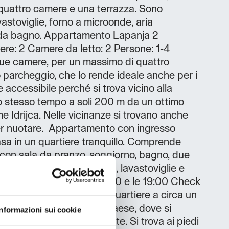
quattro camere e una terrazza. Sono
avastoviglie, forno a microonde, aria
 da bagno. Appartamento Lapanja 2
re: 2 Camere da letto: 2 Persone: 1-4
e camere, per un massimo di quattro
parcheggio, che lo rende ideale anche per i
e accessibile perché si trova vicino alla
llo stesso tempo a soli 200 m da un ottimo
e Idrijca. Nelle vicinanze si trovano anche
per nuotare. Appartamento con ingresso
sa in un quartiere tranquillo. Comprende
con sala da pranzo, soggiorno, bagno, due
Sono disponibili lavatrice, lavastoviglie e
l'arrivo Check in tra le 16:00 e le 19:00 Check
:00 La casa si trova in un quartiere a circa un
dalla parte centrale del paese, dove si
Informazioni sui cookie
e, un negozio e un ristorante. Si trova ai piedi