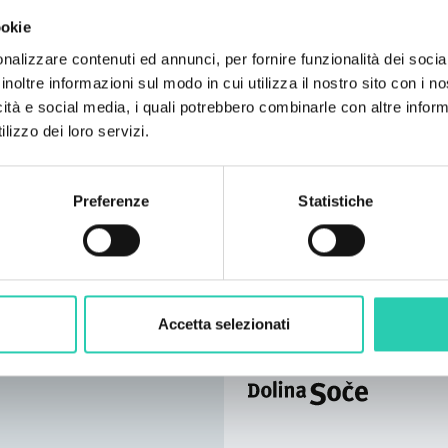
dell'altopiano di Šentv
ookie
potrete rilassarvi in un
nalizzare contenuti ed annunci, per fornire funzionalità dei socia
nuotando o pescando ne
inoltre informazioni sul modo in cui utilizza il nostro sito con i 
collegamenti e alla vi
icità e social media, i quali potrebbero combinarle con altre inform
ottimo punto di partenz
lizzo dei loro servizi.
noleggiare due mountai
mountain bike. Le vicin
Cerkno offrono numero
Preferenze
Statistiche
sport adrenalinici e acqu
gastronomia. Sull'altop
percorsi ciclistici che 
con vista sulle Alpi. A
raggiungere le famose c
Accetta selezionati