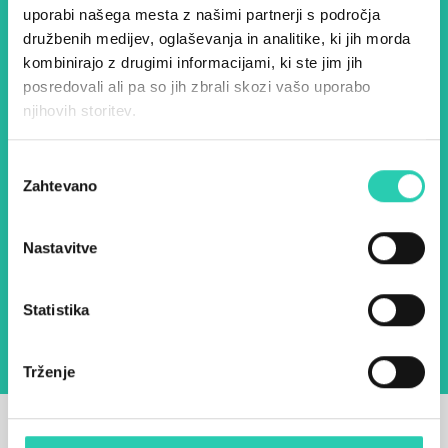
uporabi našega mesta z našimi partnerji s področja
in ostanite na tekočem z
družbenih medijev, oglaševanja in analitike, ki jih morda
našimi aktivnostmi.
kombinirajo z drugimi informacijami, ki ste jim jih
posredovali ali pa so jih zbrali skozi vašo uporabo
njihovih storitev.
Ime *
Priimek *
Izbira
Zahtevano
soglasja
E-pošta *
Nastavitve
Z uporabo tega obrazca potrjujem, da sem
seznanjen z obdelavo osebnih podatkov za
namen pošiljanja novic.
Pravilnik o zasebnosti
Statistika
Trženje