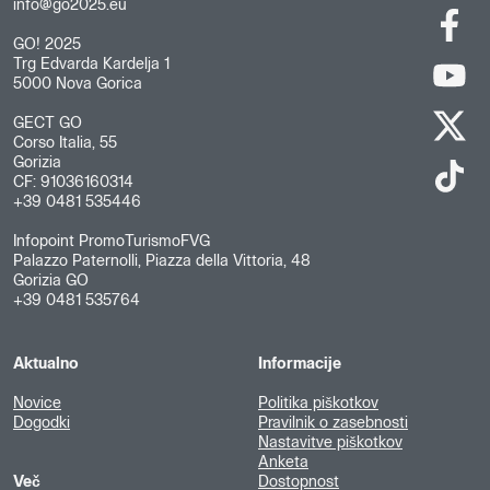
info@go2025.eu
GO! 2025
Trg Edvarda Kardelja 1
5000 Nova Gorica
GECT GO
Corso Italia, 55
Gorizia
CF: 91036160314
+39 0481 535446
Infopoint PromoTurismoFVG
Palazzo Paternolli, Piazza della Vittoria, 48
Gorizia GO
+39 0481 535764
Aktualno
Informacije
Novice
Politika piškotkov
Dogodki
Pravilnik o zasebnosti
Nastavitve piškotkov
Anketa
Več
Dostopnost