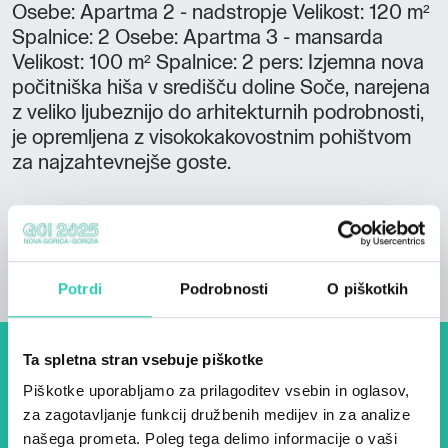
Osebe: Apartma 2 - nadstropje Velikost: 120 m²
Spalnice: 2 Osebe: Apartma 3 - mansarda
Velikost: 100 m² Spalnice: 2 pers: Izjemna nova
počitniška hiša v središču doline Soče, narejena
z veliko ljubeznijo do arhitekturnih podrobnosti,
je opremljena z visokokakovostnim pohištvom
za najzahtevnejše goste.
Potrdi
Podrobnosti
O piškotkih
Ta spletna stran vsebuje piškotke
Dogodki, članki in zgodbe iz
Piškotke uporabljamo za prilagoditev vsebin in oglasov,
evropske prestolnice kulture
za zagotavljanje funkcij družbenih medijev in za analize
našega prometa. Poleg tega delimo informacije o vaši
– prijavite se na naš novičnik