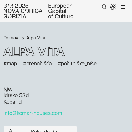
Domov
Alpa Vita
Alpa Vita
#map
#prenočišča
#počitniške_hiše
Kje:
Idrsko 53d
Kobarid
info@komar-houses.com