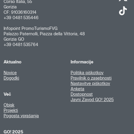
Corso Italia, 55
Gorizia
CF: 91036160314
+39 0481 535446
Infopoint PromoTurismoFVG
Palazzo Paternolli, Piazza della Vittoria, 48
Gorizia GO
+39 0481 535764
Aktualno
Informacije
Novice
Politika piškotkov
Dogodki
Pravilnik o zasebnosti
Nastavitve piškotkov
Anketa
Več
Dostopnost
Javni Zavod GO! 2025
Obisk
Projekti
Pogosta vprašanja
GO! 2025