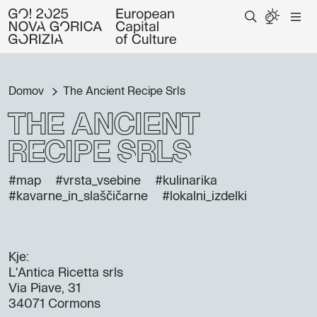
Domov
The Ancient Recipe Srls
The Ancient
Recipe Srls
#map
#vrsta_vsebine
#kulinarika
#kavarne_in_slaščičarne
#lokalni_izdelki
Kje:
L'Antica Ricetta srls
Via Piave, 31
34071 Cormons