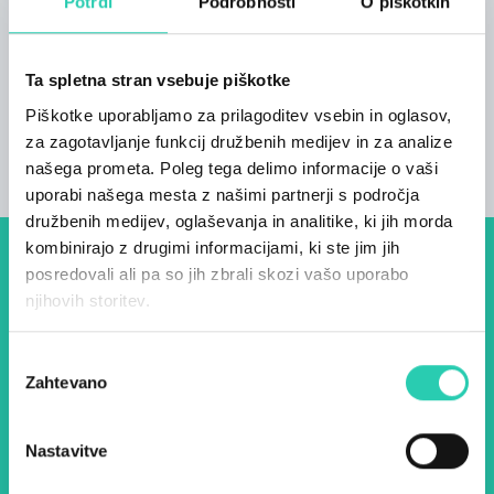
Potrdi
Podrobnosti
O piškotkih
V zgodovinski stavbi iz začetka 20. stoletja, ki
sledi vonju sveže pečene gubane, boste našli
naš Tinel, prostor za degustacijo in prodajo.
Ta spletna stran vsebuje piškotke
Ekskluzivna zasnova in dobrote skupaj, da vas
Piškotke uporabljamo za prilagoditev vsebin in oglasov,
pozdravijo v osrčju Collia.
za zagotavljanje funkcij družbenih medijev in za analize
našega prometa. Poleg tega delimo informacije o vaši
uporabi našega mesta z našimi partnerji s področja
družbenih medijev, oglaševanja in analitike, ki jih morda
kombinirajo z drugimi informacijami, ki ste jim jih
Dogodki, članki in zgodbe iz
posredovali ali pa so jih zbrali skozi vašo uporabo
njihovih storitev.
evropske prestolnice kulture
– prijavite se na naš novičnik
Izbira
Zahtevano
in ostanite na tekočem z
soglasja
našimi aktivnostmi.
Nastavitve