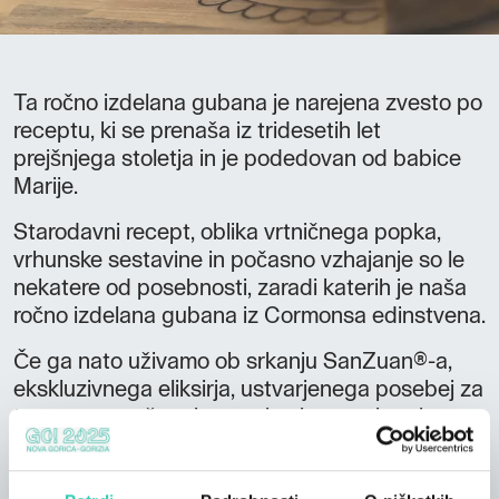
Ta ročno izdelana gubana je narejena zvesto po
receptu, ki se prenaša iz tridesetih let
prejšnjega stoletja in je podedovan od babice
Marije.
Starodavni recept, oblika vrtničnega popka,
vrhunske sestavine in počasno vzhajanje so le
nekatere od posebnosti, zaradi katerih je naša
ročno izdelana gubana iz Cormonsa edinstvena.
Če ga nato uživamo ob srkanju SanZuan®-a,
ekskluzivnega eliksirja, ustvarjenega posebej za
ta namen, se šopek arom in okusov okrepi,
okušanje pa postane vzvišena izkušnja tudi za
najzahtevnejše brbončice.