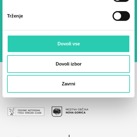
E-pošta *
Trženje
Z uporabo tega obrazca potrjujem, da sem
seznanjen z obdelavo osebnih podatkov za
namen pošiljanja novic.
Pravilnik o zasebnosti
Dovoli vse
Dovoli izbor
Zavrni