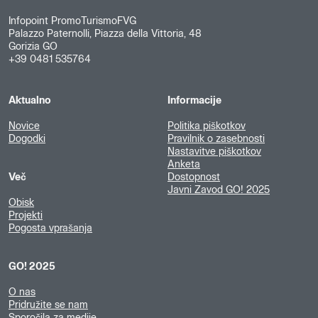
Infopoint PromoTurismoFVG
Palazzo Paternolli, Piazza della Vittoria, 48
Gorizia GO
+39 0481 535764
Aktualno
Informacije
Novice
Politika piškotkov
Dogodki
Pravilnik o zasebnosti
Nastavitve piškotkov
Anketa
Več
Dostopnost
Javni Zavod GO! 2025
Obisk
Projekti
Pogosta vprašanja
GO! 2025
O nas
Pridružite se nam