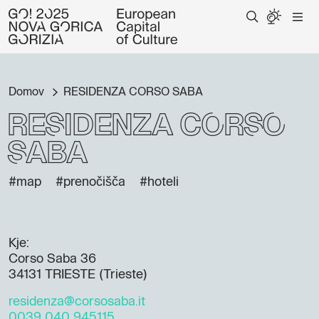
Domov
RESIDENZA CORSO SABA
RESIDENZA CORSO
SABA
#map
#prenočišča
#hoteli
Kje:
Corso Saba 36
34131 TRIESTE (Trieste)
residenza@corsosaba.it
0039 040 945115