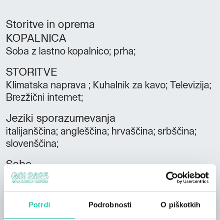
Storitve in oprema
KOPALNICA
Soba z lastno kopalnico; prha;
STORITVE
Klimatska naprava ; Kuhalnik za kavo; Televizija;
Brezžični internet;
Jeziki sporazumevanja
italijanščina; angleščina; hrvaščina; srbščina;
slovenščina;
Sobe
6
Kopalnice
Potrdi
Podrobnosti
O piškotkih
6