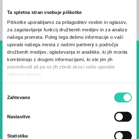
Postelje
Ta spletna stran vsebuje piškotke
12
Piškotke uporabljamo za prilagoditev vsebin in oglasov,
za zagotavljanje funkcij družbenih medijev in za analize
našega prometa. Poleg tega delimo informacije o vaši
uporabi našega mesta z našimi partnerji s področja
družbenih medijev, oglaševanja in analitike, ki jih morda
Dogodki, članki in zgodbe iz
kombinirajo z drugimi informacijami, ki ste jim jih
evropske prestolnice kulture
posredovali ali pa so jih zbrali skozi vašo uporabo
njihovih storitev.
– prijavite se na naš novičnik
in ostanite na tekočem z
Izbira
Zahtevano
našimi aktivnostmi.
soglasja
Nastavitve
Ime *
Priimek *
Statistika